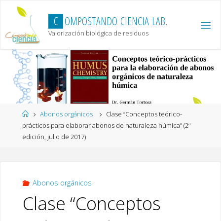
Skip
to
C
O
M
P
O
S
T
A
N
D
O
C
I
E
N
C
I
A
L
A
B
.
content
Valorización biológica de residuos
Home
Abonos orgánicos
Clase “Conceptos teórico-
prácticos para elaborar abonos de naturaleza húmica” (2ª
edición, julio de 2017)
Abonos orgánicos
Clase “Conceptos