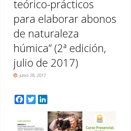
teórico-prácticos
para elaborar abonos
de naturaleza
húmica” (2ª edición,
julio de 2017)
junio 28, 2017
F
T
Li
ac
wi
n
e
tt
k
b
er
e