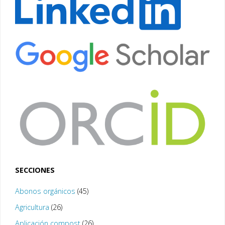
SECCIONES
Abonos orgánicos
(45)
Agricultura
(26)
Aplicación compost
(26)