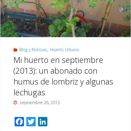
Blog y Noticias
,
Huerto Urbano
Mi huerto en septiembre
(2013): un abonado con
humus de lombriz y algunas
lechugas
septiembre 26, 2013
F
T
Li
ac
wi
n