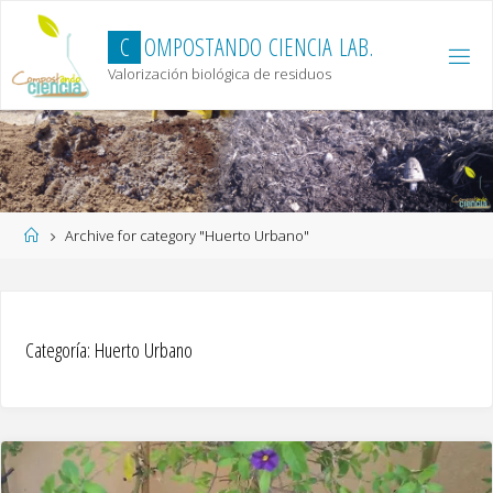
Skip
to
C
O
M
P
O
S
T
A
N
D
O
C
I
E
N
C
I
A
L
A
B
.
content
Valorización biológica de residuos
Home
Archive for category "Huerto Urbano"
Categoría:
Huerto Urbano