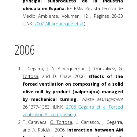
principal subproducto de la industria
oleícola en España.
RETEMA. Revista Técnica de
Medio Ambiente. Volumen: 121. Páginas 28-33
(LINK:
2007 Alburquerque et al.
).
2006
J. Cegarra, J. A. Alburquerque, J. Gonzálvez,
G.
Tortosa
, and D. Chaw. 2006.
Effects of the
forced ventilation on composting of a solid
olive-mill by-product («alperujo») managed
by mechanical turning.
Waste Management
26:1377-1383. (LINK:
2006 Cegarra et al Forced
ventilation AL composting
).
F. Caravaca,
G. Tortosa
, L. Carrasco, J. Cegarra,
and A. Roldán. 2006.
Interaction between AM