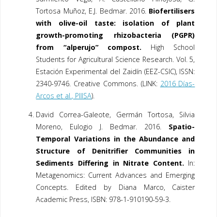
Tortosa Muñoz
, E.J. Bedmar.
2016
.
Biofertilisers
with olive-oil taste: isolation of plant
growth-promoting rhizobacteria (PGPR)
from “alperujo” compost.
High School
Students for Agricultural Science Research. Vol. 5,
Estación Experimental del Zaidín (EEZ-CSIC), ISSN:
2340-9746. Creative Commons. (LINK:
2016 Días-
Arcos et al., PIIISA
).
David Correa-Galeote, Germán Tortosa, Silvia
Moreno, Eulogio J. Bedmar. 2016.
Spatio-
Temporal Variations in the Abundance and
Structure of Denitrifier Communities in
Sediments Differing in Nitrate Content.
In:
Metagenomics: Current Advances and Emerging
Concepts.
Edited by Diana Marco, Caister
Academic Press,
ISBN: 978-1-910190-59-3.