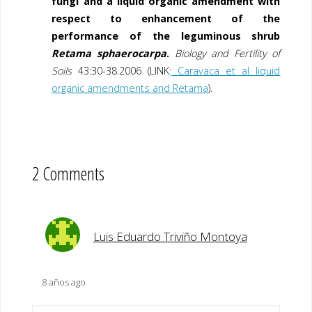
fungi and a liquid organic amendment with
respect to enhancement of the
performance of the leguminous shrub
Retama sphaerocarpa
.
Biology and Fertility of
Soils
43:30-38.2006 (LINK:
Caravaca et al liquid
organic amendments and Retama
).
2 Comments
Luis Eduardo Triviño Montoya
8 años ago