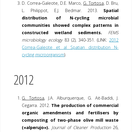
D. Correa‐Galeote, D.E. Marco,
G. Tortosa
, D. Bru,
L. Philippot, E.J. Bedmar. 2013.
Spatial
distribution of N‐cycling microbial
communities showed complex patterns in
constructed wetland sediments.
FEMS
microbiology ecology
83 (2), 340-351. (LINK:
2012
Correa-Galeote et al Spatian distribution N-
cycling microorganism
).
2012
G. Tortosa
, J.A. Alburquerque, G. Ait-Baddi, J.
Cegarra. 2012.
The production of commercial
organic amendments and fertilisers by
composting of two-phase olive mill waste
(«alperujo»).
Journal of Cleaner Production
26,