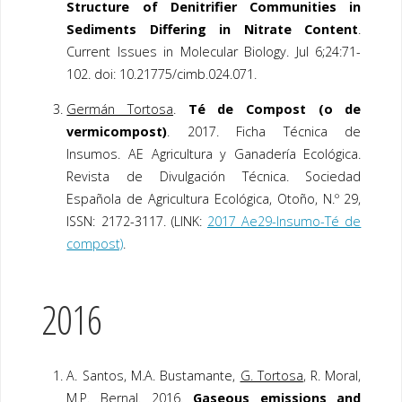
Structure of Denitrifier Communities in
Sediments Differing in Nitrate Content
.
Current Issu
es in Molecular Biology.
Jul 6;24:71-
102. doi: 10.21775/cimb.024.071.
Germán Tortosa
.
Té de Compost (o de
vermicompost)
. 2017. Ficha Técnica de
Insumos. AE Agricultura y Ganadería Ecológica.
Revista de Divulgación Técnica. Sociedad
Española de Agricultura Ecológica, Otoño, N.º 29,
ISSN: 2172-3117. (LINK:
2017 Ae29-Insumo-Té de
compost)
.
2016
A. Santos, M.A. Bustamante,
G. Tortosa
, R. Moral,
M.P. Bernal. 2016.
Gaseous emissions and