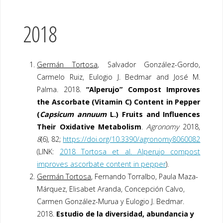
2018
Germán Tortosa
, Salvador González-Gordo,
Carmelo Ruiz, Eulogio J. Bedmar and José M.
Palma. 2018.
“Alperujo” Compost Improves
the Ascorbate (Vitamin C) Content in Pepper
(
Capsicum annuum
L.) Fruits and Influences
Their Oxidative Metabolism
.
Agronomy
2018
,
8
(6), 82;
https://doi.org/10.3390/agronomy8060082
(LINK:
2018 Tortosa et al. Alperujo compost
improves ascorbate content in pepper
).
Germán Tortosa
, Fernando Torralbo, Paula Maza-
Márquez, Elisabet Aranda, Concepción Calvo,
Carmen González-Murua y Eulogio J. Bedmar.
2018.
Estudio de la diversidad, abundancia y