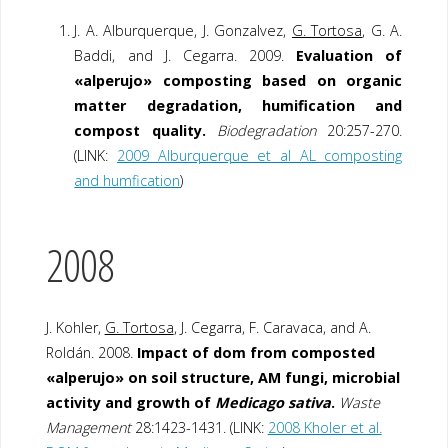
J. A. Alburquerque, J. Gonzalvez,
G. Tortosa
, G. A.
Baddi, and J. Cegarra. 2009.
Evaluation of
«alperujo» composting based on organic
matter degradation, humification and
compost quality.
Biodegradation
20:257-270.
(LINK:
2009 Alburquerque et al AL composting
and humfication
)
2008
J. Kohler,
G. Tortosa
, J. Cegarra, F. Caravaca, and A.
Roldán. 2008.
Impact of dom from composted
«alperujo» on soil structure, AM fungi, microbial
activity and growth of
Medicago sativa
.
Waste
Management
28:1423-1431. (LINK:
2008 Kholer et al.