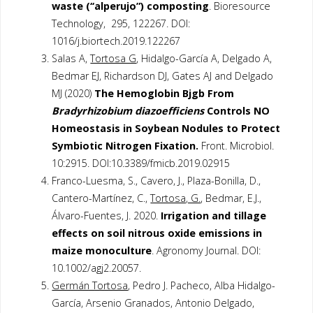
waste (‘‘alperujo”) composting
. Bioresource
Technology, 295, 122267. DOI:
1016/j.biortech.2019.122267
Salas A,
Tortosa G
, Hidalgo-García A, Delgado A,
Bedmar EJ, Richardson DJ, Gates AJ and Delgado
MJ (2020)
The Hemoglobin Bjgb From
Bradyrhizobium diazoefficiens
Controls NO
Homeostasis in Soybean Nodules to Protect
Symbiotic Nitrogen Fixation.
Front. Microbiol.
10:2915. DOI:10.3389/fmicb.2019.02915
Franco-Luesma, S., Cavero, J., Plaza-Bonilla, D.,
Cantero-Martínez, C.,
Tortosa, G.
, Bedmar, E.J.,
Álvaro-Fuentes, J. 2020.
Irrigation and tillage
effects on soil nitrous oxide emissions in
maize monoculture
. Agronomy Journal. DOI:
10.1002/agj2.20057.
Germán Tortosa
, Pedro J. Pacheco, Alba Hidalgo-
García, Arsenio Granados, Antonio Delgado,