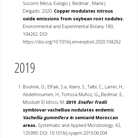
Socorro Mesa, Eulogio J. Bedmar , María J.
Delgado. 2020.
Copper modulates nitrous
oxide emissions from soybean root nodules.
Environmental and Experimental Botany 180,
104262. DOI:
https://doi.org/10.1016/j.envexpbot.2020.104262
2019
Bouhnik, O., ElFaik, S.a, Alami, S., Talbi, C., Lamin, H.,
Abdelmoumen, H., Tortosa Muñoz, G.
,
Bedmar, E.,
Missbah El Idrissi, M.
2019
.
Ensifer fredii
symbiovar vachelliae nodulates endemic
Vachellia gummifera i
n semiarid Moroccan
areas.
Systematic and Applied Microbiology, 42,
125999. DOI: 10.1016/j.syapm.2019.06.004