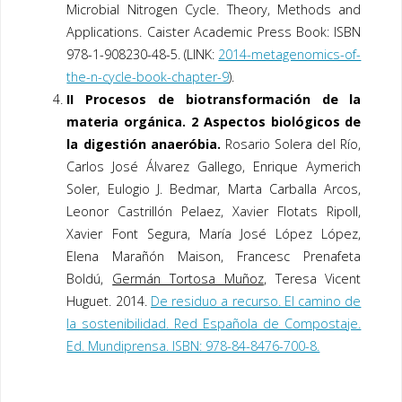
Microbial Nitrogen Cycle. Theory, Methods and
Applications. Caister Academic Press Book: ISBN
978-1-908230-48-5. (LINK:
2014-metagenomics-of-
the-n-cycle-book-chapter-9
).
II Procesos de biotransformación de la
materia orgánica. 2 Aspectos biológicos de
la digestión anaeróbia.
Rosario Solera del Río,
Carlos José Álvarez Gallego, Enrique Aymerich
Soler, Eulogio J. Bedmar, Marta Carballa Arcos,
Leonor Castrillón Pelaez, Xavier Flotats Ripoll,
Xavier Font Segura, María José López López,
Elena Marañón Maison, Francesc Prenafeta
Boldú,
Germán Tortosa Muñoz
, Teresa Vicent
Huguet. 2014.
De residuo a recurso. El camino de
la sostenibilidad. Red Española de Compostaje.
Ed. Mundiprensa. ISBN: 978-84-8476-700-8.