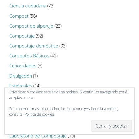
Ciencia ciudadana
(73)
Compost
(58)
Compost de alperujo
(23)
Compostaje
(92)
Compostaje doméstico
(93)
Conceptos Básicos
(42)
Curiosidades
(3)
Divulgación
(7)
Estiércoles
(14)
Privacidad y cookies: este sitio usa cookies. Si continúas navegando por él,
Fertilizantes
(18)
aceptas su uso.
Formación
(8)
Para obtener más información, incluido cómo gestionar las cookies,
consulta:
Política de cookies
Grupos y Proyectos de Investigación
(38)
Huerto Urbano
(2)
Laboratorio de Compostaje
(10)