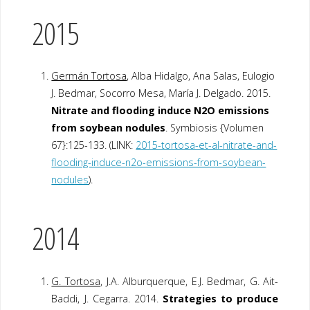
2015
Germán Tortosa
, Alba Hidalgo, Ana Salas, Eulogio
J. Bedmar, Socorro Mesa, María J. Delgado. 2015.
Nitrate and flooding induce N2O emissions
from soybean nodules
.
Symbiosis {Volumen
67}:125-133. (LINK:
2015-tortosa-et-al-nitrate-and-
flooding-induce-n2o-emissions-from-soybean-
nodules
).
2014
G. Tortosa
, J.A. Alburquerque, E.J. Bedmar, G. Ait-
Baddi, J. Cegarra. 2014.
Strategies to produce