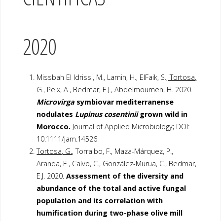
2020
Missbah El Idrissi, M., Lamin, H., ElFaik, S.,
Tortosa,
G.,
Peix, A., Bedmar, E.J., Abdelmoumen, H. 2020.
Microvirga
symbiovar mediterranense
nodulates
Lupinus cosentinii
grown wild in
Morocco.
Journal of Applied Microbiology; DOI:
10.1111/jam.14526
Tortosa, G.
, Torralbo, F., Maza-Márquez, P.,
Aranda, E., Calvo, C., González-Murua, C., Bedmar,
E.J. 2020.
Assessment of the diversity and
abundance of the total and active fungal
population and its correlation with
humification during two-phase olive mill