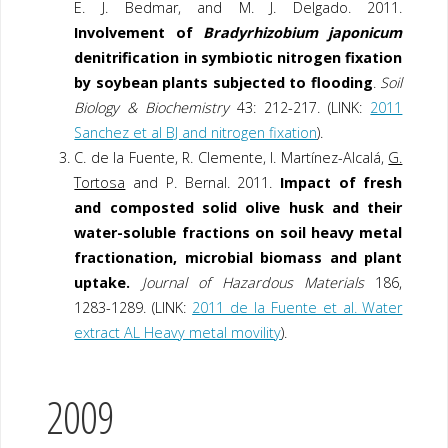
E. J. Bedmar, and M. J. Delgado. 2011.
Involvement of
Bradyrhizobium japonicum
denitrification in symbiotic nitrogen fixation
by soybean plants subjected to flooding
.
Soil
Biology & Biochemistry
43: 212-217. (LINK:
2011
Sanchez et al BJ and nitrogen fixation
).
C. de la Fuente, R. Clemente, I. Martínez-Alcalá,
G.
Tortosa
and P. Bernal. 2011.
Impact of fresh
and composted solid olive husk and their
water-soluble fractions on soil heavy metal
fractionation, microbial biomass and plant
uptake.
Journal of Hazardous Materials
186,
1283-1289. (LINK:
2011 de la Fuente et al. Water
extract AL Heavy metal movility
).
2009