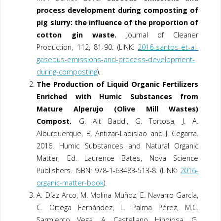
process development during composting of
pig slurry: the influence of the proportion of
cotton gin waste.
Journal of Cleaner
Production, 112, 81-90. (LINK:
2016-santos-et-al-
gaseous-emissions-and-process-development-
during-composting
).
The Production of Liquid Organic Fertilizers
Enriched with Humic Substances from
Mature Alperujo (Olive Mill Wastes)
Compost.
G. Ait Baddi, G. Tortosa, J. A.
Alburquerque, B. Antizar-Ladislao and J. Cegarra.
2016. Humic Substances and Natural Organic
Matter, Ed. Laurence Bates, Nova Science
Publishers. ISBN: 978-1-63483-513-8. (LINK:
2016-
organic-matter-book
).
A. Díaz Arco, M. Molina Muñoz, E. Navarro García,
C. Ortega Fernández, L. Palma Pérez, M.C.
Sarmiento Vega, A. Castellano Hinojosa,
G.