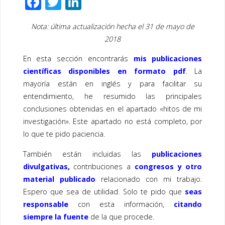
F
T
Li
ac
wi
n
Nota: última actualización hecha el 31 de mayo de
e
tt
k
2018
b
er
e
En esta sección encontrarás
mis publicaciones
o
dI
científicas disponibles en formato pdf
. La
o
n
mayoría están en inglés y para facilitar su
k
entendimiento, he resumido las principales
conclusiones obtenidas en el apartado «hitos de mi
investigación». Este apartado no está completo, por
lo que te pido paciencia.
También están incluidas las
publicaciones
divulgativas,
contribuciones a
congresos y otro
material publicado
relacionado con mi trabajo.
Espero que sea de utilidad. Solo te pido que
seas
responsable
con esta información,
citando
siempre la fuente
de la que procede.