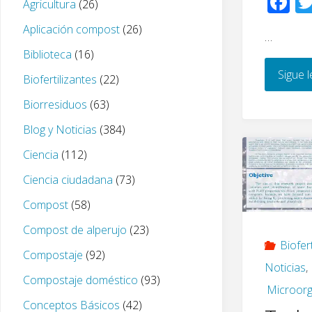
F
Agricultura
(26)
ac
Aplicación compost
(26)
…
e
Biblioteca
(16)
b
Sigue 
Biofertilizantes
(22)
o
Biorresiduos
(63)
o
k
Blog y Noticias
(384)
Ciencia
(112)
Ciencia ciudadana
(73)
Compost
(58)
Compost de alperujo
(23)
Biofer
Compostaje
(92)
Noticias
,
Compostaje doméstico
(93)
Microorg
Conceptos Básicos
(42)