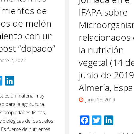
imientos de
IFAPA sobre
ivos de melón
Microorgani
miento con un
relacionados
ost “dopado”
la nutrición
vegetal (14 d
mbre 2, 2022
junio de 2019
T
Li
Almería, Espa
wi
n
t es un material muy
tt
k
junio 13, 2019
o para la agricultura.
er
e
s propiedades físicas,
dI
F
T
Li
y biológicas de los suelos
n
ac
wi
n
. Es fuente de nutrientes