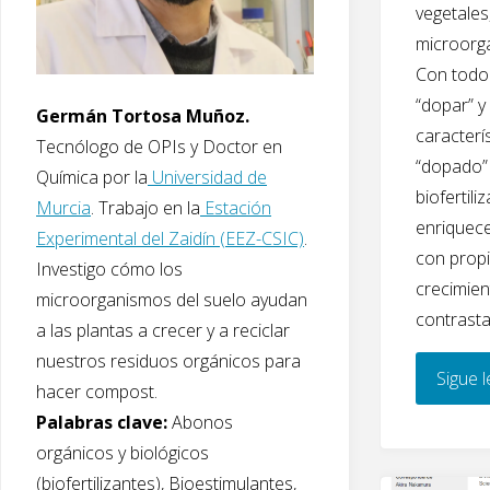
k
vegetales
microorg
Con todo
“dopar” y
Germán Tortosa Muñoz.
caracterí
Tecnólogo de OPIs y Doctor en
“dopado” 
Química por la
Universidad de
biofertil
Murcia
. Trabajo en la
Estación
enriquec
Experimental del Zaidín (EEZ-CSIC)
.
con prop
Investigo cómo los
crecimien
microorganismos del suelo ayudan
contrasta
a las plantas a crecer y a reciclar
nuestros residuos orgánicos para
Sigue 
hacer compost.
Palabras clave:
Abonos
orgánicos y biológicos
(biofertilizantes), Bioestimulantes,