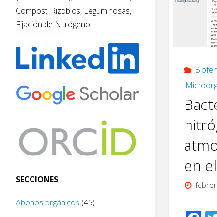
Compost, Rizobios, Leguminosas,
Fijación de Nitrógeno
Biofer
Microorg
Bacte
nitr
atmo
en e
SECCIONES
febrer
Abonos orgánicos
(45)