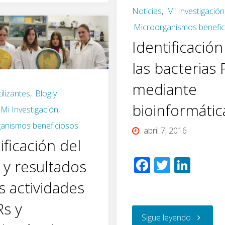
Noticias
,
Mi Investigación
del
Microorganismos benefic
proyecto
Identificación
las bacterias
PIIISA
mediante
«Biofertilizantes
tilizantes
,
Blog y
bioinformátic
Mi Investigación
,
con
anismos beneficiosos
abril 7, 2016
sabor
ficación del
F
T
Li
 y resultados
a
ac
wi
n
s actividades
aceite
…
e
tt
k
s y
b
er
e
de
"Identific
Sigue leyendo