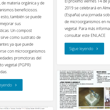
El próximo viernes 14 de j
e
tt
k
, de materia orgánica y de
2019 se celebrará en Alm
b
er
e
anismos beneficiosos.
(España) una jornada sob
 esto, también se puede
o
dI
de microorganismos en nu
 mejorar sus
o
n
vegetal. Para más informa
sticas. Un compost
k
consultar este ENLACE
sirve como sustrato de
izantes ya que puede
"Jornada
Sigue leyendo
erse con microorganismos
iedades promotoras del
en
to vegetal (PGPR)
das.
el
IFAPA
"Incrementan
leyendo
sobre
los
Microorg
rendimientos