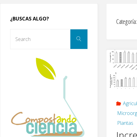
¿BUSCAS ALGO?
Categoría
Search
Search
for:
Agricu
Microorg
Plantas
Incr