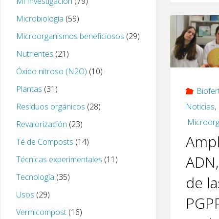
Mi Investigación
(79)
k
Microbiología
(59)
Microorganismos beneficiosos
(29)
Nutrientes
(21)
Óxido nitroso (N2O)
(10)
Plantas
(31)
Biofer
Residuos orgánicos
(28)
Noticias
,
Microorg
Revalorización
(23)
Ampli
Té de Composts
(14)
ADN,
Técnicas experimentales
(11)
Tecnología
(35)
de la
Usos
(29)
PGPR
Vermicompost
(16)