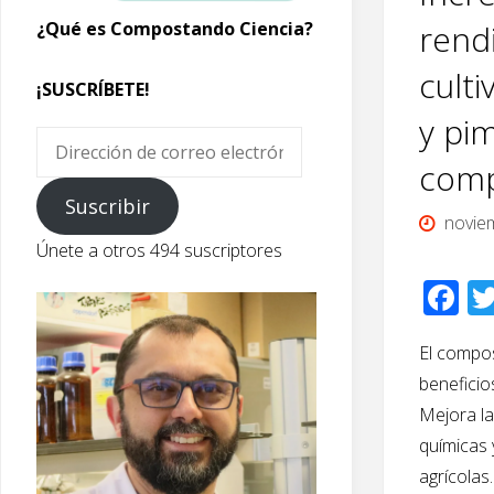
rend
¿Qué es Compostando Ciencia?
cult
¡SUSCRÍBETE!
y pi
Dirección
comp
de
correo
Suscribir
novie
electrónico
Únete a otros 494 suscriptores
F
ac
El compos
e
beneficios
b
Mejora la
o
químicas 
o
agrícolas