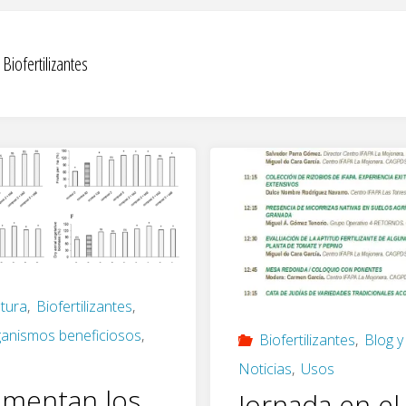
:
Biofertilizantes
ltura
,
Biofertilizantes
,
anismos beneficiosos
,
Biofertilizantes
,
Blog y
Noticias
,
Usos
ementan los
Jornada en el