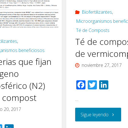
relaciona
de
Biofertilizantes
,
Microorganismos benefic
con
cultivos
Té de Composts
la
Té de compos
de
tilizantes
,
anismos beneficiosos
de vermicom
nutrición
melón
rias que fijan
noviembre 27, 2017
vegetal
y
ógeno
(14
pimiento
F
T
Li
sférico (N2)
ac
wi
n
de
con
l compost
…
e
tt
k
junio
un
b
er
e
o 20, 2017
"Té
Sigue leyendo
o
dI
de
compost
de