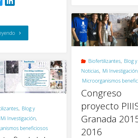
T
Li
o
n
2019,
wi
n
“dopado”"
k
compost
tt
k
Almería,
er
e
(y
"Bacterias
leyendo
España)"
dI
de
n
que
vermicom
Biofertilizantes
,
Blog y
fijan
Noticias
,
Mi Investigación
nitrógeno
Microorganismos benefic
Congreso
atmosférico
proyecto PIII
(N2)
tilizantes
,
Blog y
Granada 2015
Mi Investigación
,
en
anismos beneficiosos
2016
el