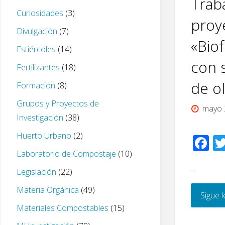
Traba
Curiosidades
(3)
proy
Divulgación
(7)
«Biof
Estiércoles
(14)
con 
Fertilizantes
(18)
de ol
Formación
(8)
Grupos y Proyectos de
mayo 
Investigación
(38)
Huerto Urbano
(2)
F
Laboratorio de Compostaje
(10)
ac
…
e
Legislación
(22)
b
Materia Orgánica
(49)
Sigue 
o
Materiales Compostables
(15)
o