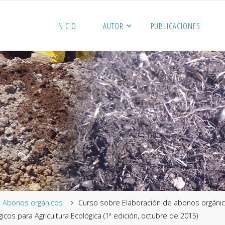
INICIO
AUTOR
PUBLICACIONES
me
Abonos orgánicos
Curso sobre Elaboración de abonos orgánic
gicos para Agricultura Ecológica (1ª edición, octubre de 2015)