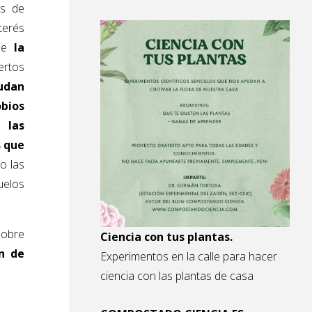
es de
erés
lle
la
ertos
udan
obios
 las
 que
o las
uelos
obre
Ciencia con tus plantas.
ón de
Experimentos en la calle para hacer
ciencia con las plantas de casa