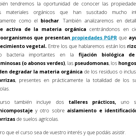
ién tendremos la oportunidad de conocer las propiedad
os materiales orgánicos que han suscitado mucho int
imamente como el
biochar
. También analizaremos en deta
te activa de la materia orgánica
centrándonos en ci
roorganismos que presentan
propiedades PGPR
que
ay
recimiento vegetal.
Entre los que hablaremos están los
riz
o bacteria importantes en la
fijación biológica de
minosas (o abonos verdes)
, las
pseudomonas
, los
hongos
en degradar la materia orgánica
de los residuos o inclus
rrizas
, presentes en prácticamente la totalidad de los s
olas.
curso también incluye dos
talleres prácticos,
uno s
micompostaje
y otro sobre
aislamiento e identificaci
rrizas
de suelos agrícolas.
o que el curso sea de vuestro interés y que podáis asistir.