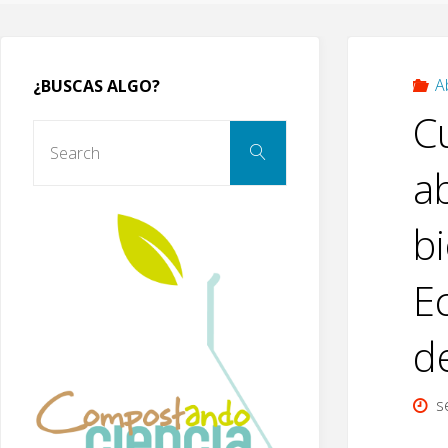
A
¿BUSCAS ALGO?
C
Search
Search
for:
a
b
Ec
d
s