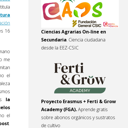
itula
ltura
ación
es 16
Ciencias Agrarias On-line en
Secundaria
. Ciencia ciudadana
desde la EEZ-CSIC
 mano
no me
rmitan
mo el
aleza
ismos
s
la
Proyecto Erasmus + Ferti & Grow
uelos
Academy (FGA).
Aprende gratis
o el
sobre abonos orgánicos y sustratos
post
.
de cultivo