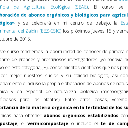
ñola de Agricultura Ecológica (SEAE)
. El curso se t
boración de abonos orgánicos y biológicos para agricu
ógica»
y se celebrará en mi centro de trabajo, la
Est
rimental del Zaidín (EEZ-CSIC)
los próximos jueves 15 y viern
ctubre de 2015.
ste curso tendremos la oportunidad de conocer de primera
parte de grandes y prestigiosos investigadores (yo todavía 
yo en esta categoría, ;P), conocimientos científicos que nos pe
cer mejor nuestros suelos y su calidad biológica, así co
ionamiento e incluso la propia elaboración de abonos de natur
nica y en especial de naturaleza biológica (microorgan
ficiosos para las plantas). Entre otras cosas, veremo
rtancia de la materia orgánica en la fertilidad de los s
cnicas para obtener
abonos orgánicos estabilizados
com
postaje
, el
vermicompostaje
o incluso el
té de com