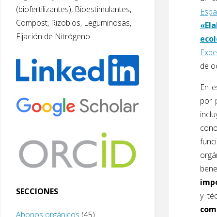
(biofertilizantes), Bioestimulantes,
Espa
Compost, Rizobios, Leguminosas,
«Ela
Fijación de Nitrógeno
ecol
Expe
de o
En e
por 
inclu
cono
func
orgá
bene
impo
SECCIONES
y té
com
Abonos orgánicos
(45)