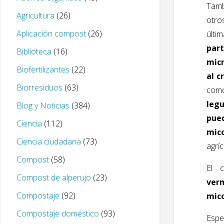
Tamb
Agricultura
(26)
otr
Aplicación compost
(26)
últ
par
Biblioteca
(16)
mic
Biofertilizantes
(22)
al c
Biorresiduos
(63)
com
legu
Blog y Noticias
(384)
pued
Ciencia
(112)
mico
Ciencia ciudadana
(73)
agríc
Compost
(58)
El 
Compost de alperujo
(23)
ver
Compostaje
(92)
mico
Compostaje doméstico
(93)
Esper