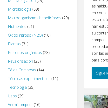
Mi Investigación
(79)
k
es habitu
Microbiología
(59)
en conce
Microorganismos beneficiosos
(29)
esta razó
han estu
Nutrientes
(21)
su conten
Óxido nitroso (N2O)
(10)
compost c
Plantas
(31)
propieda
Residuos orgánicos
(28)
son las e
para cons
Revalorización
(23)
Té de Composts
(14)
Sigue 
Técnicas experimentales
(11)
Tecnología
(35)
Usos
(29)
Vermicompost
(16)