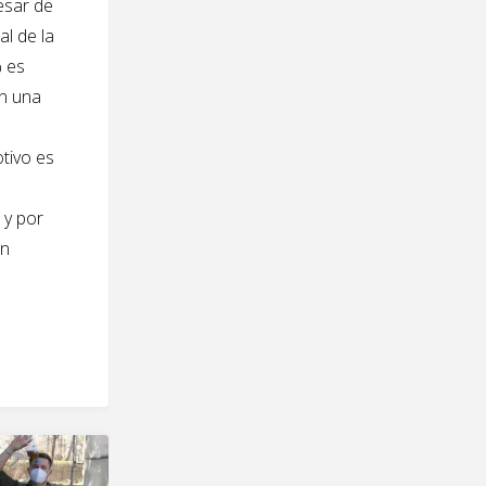
pesar de
al de la
% es
en una
otivo es
 y por
ón
r