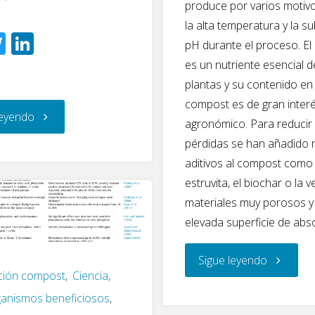
o
dI
produce por varios moti
o
n
la alta temperatura y la su
T
Li
k
pH durante el proceso. El
wi
n
es un nutriente esencial d
tt
k
plantas y su contenido en 
er
e
compost es de gran inter
"Sexta
leyendo
agronómico. Para reducir
dI
pérdidas se han añadido
n
sesión
aditivos al compost como 
estruvita, el biochar o la v
del
materiales muy porosos y
proyecto
elevada superficie de abs
CAOS
"La
Sigue leyendo
ación compost
,
Ciencia
,
II:
arena
anismos beneficiosos
,