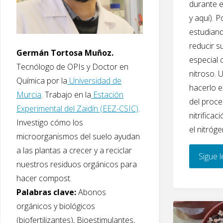
durante e
y aquí). P
estudiand
reducir s
Germán Tortosa Muñoz.
especial
Tecnólogo de OPIs y Doctor en
nitroso. 
Química por la
Universidad de
hacerlo e
Murcia
. Trabajo en la
Estación
del proce
Experimental del Zaidín (EEZ-CSIC)
.
nitrificac
Investigo cómo los
el nitróg
microorganismos del suelo ayudan
a las plantas a crecer y a reciclar
Sigue 
nuestros residuos orgánicos para
hacer compost.
Palabras clave:
Abonos
orgánicos y biológicos
(biofertilizantes), Bioestimulantes,