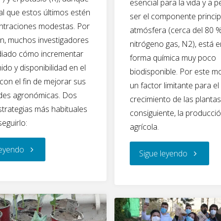
compost"
esencial para la vida y a 
b
er
e
al que estos últimos estén
ser el componente princip
compost"
o
dI
ntraciones modestas. Por
atmósfera (cerca del 80 
o
n
n, muchos investigadores
nitrógeno gas, N2), está 
k
diado cómo incrementar
forma química muy poco
ido y disponibilidad en el
biodisponible. Por este m
on el fin de mejorar sus
un factor limitante para el
des agronómicas. Dos
crecimiento de las plantas
strategias más habituales
consiguiente, la producci
eguirlo:
agrícola.
"¿Cómo
leyendo
"¿Cómo
Sigue leyendo
incrementar
conserva
los
el
nutrientes