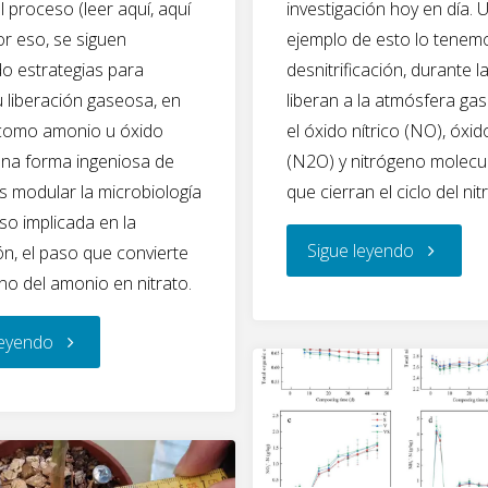
l proceso (leer aquí, aquí
investigación hoy en día. 
or eso, se siguen
ejemplo de esto lo tenemo
o estrategias para
desnitrificación, durante l
u liberación gaseosa, en
liberan a la atmósfera g
 como amonio u óxido
el óxido nítrico (NO), óxid
Una forma ingeniosa de
(N2O) y nitrógeno molecul
s modular la microbiología
que cierran el ciclo del ni
so implicada en la
"La
Sigue leyendo
ión, el paso que convierte
eno del amonio en nitrato.
desnitrifi
"Bacterias
leyendo
ocurre
nitrificantes
cuando
para
el