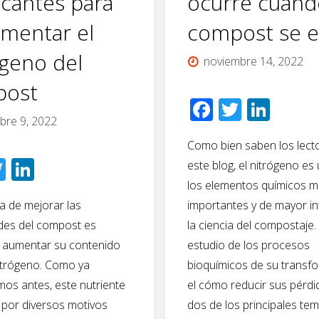
ficantes para
ocurre cuand
ementar el
compost se e
ógeno del
noviembre 14, 2022
post
F
T
Li
bre 9, 2022
ac
wi
n
Como bien saben los lect
e
tt
k
T
Li
este blog, el nitrógeno es
b
er
e
wi
n
los elementos químicos 
o
dI
 de mejorar las
importantes y de mayor in
tt
k
o
n
des del compost es
la ciencia del compostaje. 
er
e
k
o aumentar su contenido
estudio de los procesos
dI
nitrógeno. Como ya
bioquímicos de su transf
n
os antes, este nutriente
el cómo reducir sus pérd
 por diversos motivos
dos de los principales te