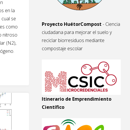
Un
s en la
a cual se
Proyecto HuétorCompost
- Ciencia
ases como
ciudadana para mejorar el suelo y
o nitroso
reciclar biorresiduos mediante
ar (N2),
compostaje escolar
trógeno.
cación
Itinerario de Emprendimiento
Científico