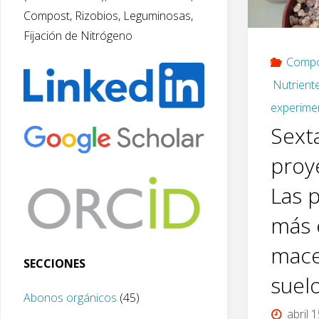
Compost, Rizobios, Leguminosas,
Fijación de Nitrógeno
Comp
Nutrient
experime
Sext
proy
Las 
más 
mace
SECCIONES
suel
Abonos orgánicos
(45)
abril 