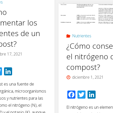
Las
es
de
mo
plantas
coral
ementar los
crecen
es
ientes de un
Nutrientes
más
eficaz
ost?
¿Cómo conse
en
para
bre 17, 2021
el nitrógeno 
las
compost?
retener
T
Li
macetas
wi
n
el
diciembre 1, 2021
t es una fuente de
tt
k
con
amonio
orgánica, microorganismos
F
T
Li
er
e
suelo
sos y nutrientes para las
ac
wi
n
dI
del
omo el nitrógeno (N), el
El nitrógeno es un elemen
e
tt
k
n
y
P) y el potasio (K), aunque