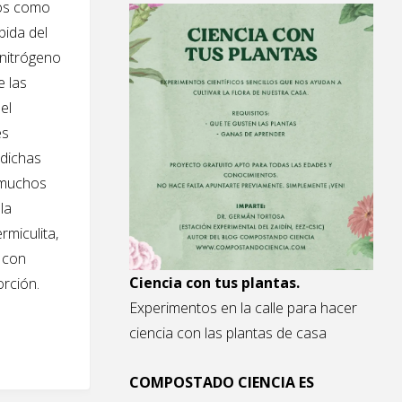
vos como
bida del
 nitrógeno
e las
el
és
 dichas
 muchos
la
ermiculita,
 con
Ciencia con tus plantas.
orción.
Experimentos en la calle para hacer
ciencia con las plantas de casa
COMPOSTADO CIENCIA ES