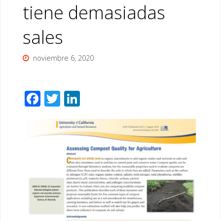
tiene demasiadas
sales
noviembre 6, 2020
F
T
Li
ac
wi
n
e
tt
k
b
er
e
o
dI
o
n
k