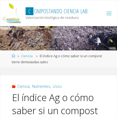
Skip
to
C
O
M
P
O
S
T
A
N
D
O
C
I
E
N
C
I
A
L
A
B
.
content
Valorización biológica de residuos
Home
Ciencia
El índice Ag o cómo saber si un compost
tiene demasiadas sales
Ciencia
,
Nutrientes
,
Usos
El índice Ag o cómo
saber si un compost