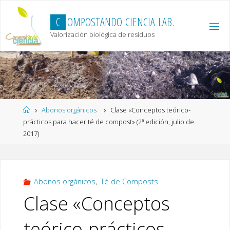
Skip
to
C
O
M
P
O
S
T
A
N
D
O
C
I
E
N
C
I
A
L
A
B
.
content
Valorización biológica de residuos
Home
Abonos orgánicos
Clase «Conceptos teórico-
prácticos para hacer té de compost» (2ª edición, julio de
2017)
Abonos orgánicos
,
Té de Composts
Clase «Conceptos
teórico-prácticos