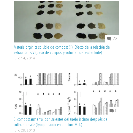
22
Materia orgánica soluble de compost (II): Efecto de la relación de
extracción P/V (peso de compost y volumen del extractante)
julio 14, 2014
0
El compost aumenta los nutrientes del suelo incluso después de
cultivar tomate (Lycopersicon esculentum Mill.)
julio 29, 2013