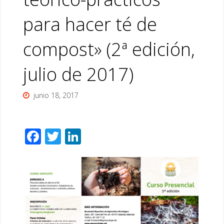
para hacer té de
compost» (2ª edición,
julio de 2017)
junio 18, 2017
F
T
Li
ac
wi
n
e
tt
k
b
er
e
o
dI
o
n