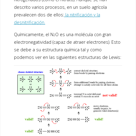
o
dI
o
n
descrito varios procesos, en un suelo agrícola
prevalecen dos de ellos:
la nitrificación y la
k
desnitrificación.
Químicamente, el N
O es una molécula con gran
2
electronegatividad (capaz de atraer electrones). Esto
se debe a su estructura química tal y como
podemos ver en las siguientes estructuras de Lewis: