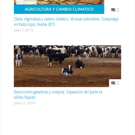
0
Charla «Agricultura y cambio climático, técnicas sostenibles. Compostaje
en frutos rojos, Huelva 2015
julio 7, 2015
2
Deyecciones ganaderas y compost: Separación del purín en
sólido/líquido
julio 21, 2014