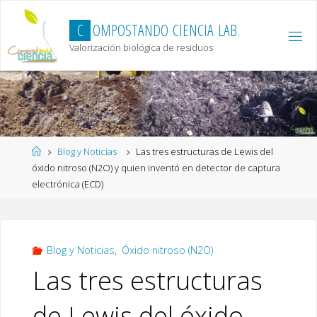
Skip
to
C
O
M
P
O
S
T
A
N
D
O
C
I
E
N
C
I
A
L
A
B
.
content
Valorización biológica de residuos
Home
Blog y Noticias
Las tres estructuras de Lewis del
óxido nitroso (N2O) y quien inventó en detector de captura
electrónica (ECD)
Blog y Noticias
,
Óxido nitroso (N2O)
Las tres estructuras
de Lewis del óxido