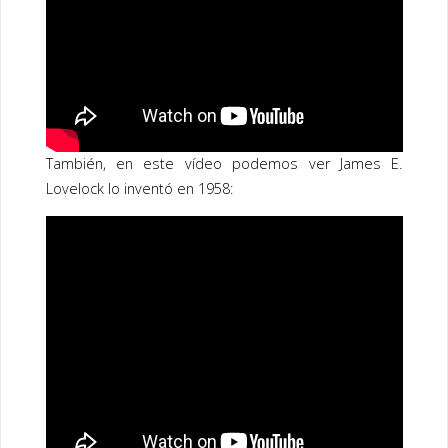
También, en este vídeo podemos ver James E.
Lovelock lo inventó en 1958: