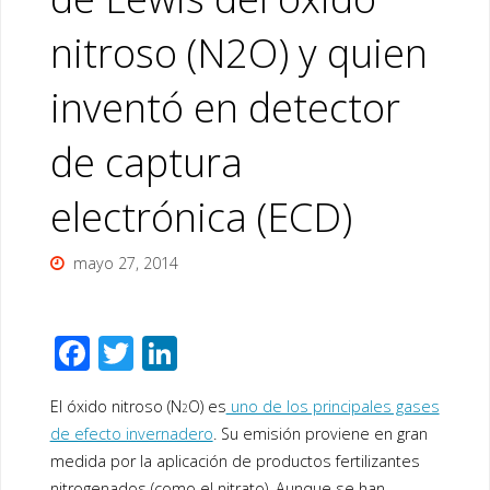
nitroso (N2O) y quien
inventó en detector
de captura
electrónica (ECD)
mayo 27, 2014
F
T
Li
ac
wi
n
El óxido nitroso (N
O) es
uno de los principales gases
e
tt
k
2
de efecto invernadero
. Su emisión proviene en gran
b
er
e
medida por la aplicación de productos fertilizantes
nitrogenados (como el nitrato). Aunque se han