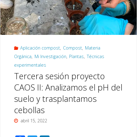
de
difuntos.
Abramos
Aplicación compost
,
Compost
,
Materia
el
Orgánica
,
Mi Investigación
,
Plantas
,
Técnicas
debate»,
experimentales
Tercera sesión proyecto
Desgranando
CAOS II: Analizamos el pH del
Ciencia
suelo y trasplantamos
(28
cebollas
de
abril 15, 2022
mayo