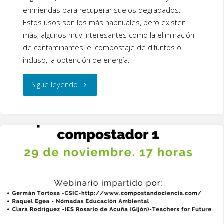
o
dI
enmiendas para recuperar suelos degradados.
o
n
Estos usos son los más habituales, pero existen
más, algunos muy interesantes como la eliminación
k
de contaminantes, el compostaje de difuntos o,
incluso, la obtención de energía.
"Compostaje
Sigue leyendo
como
fuente
de
energía"