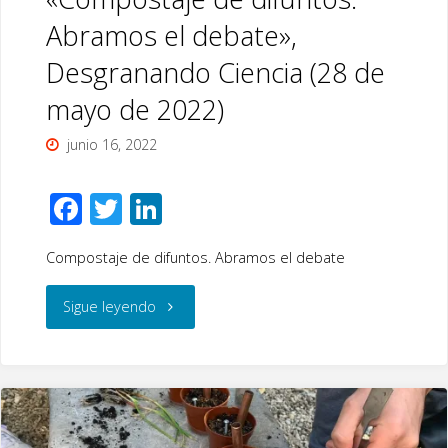
Abramos el debate»,
Desgranando Ciencia (28 de
mayo de 2022)
junio 16, 2022
F
T
Li
ac
wi
n
Compostaje de difuntos. Abramos el debate
e
tt
k
b
er
e
"Charla
Sigue leyendo
o
dI
divulgación
o
n
k
científica
«Compostaje