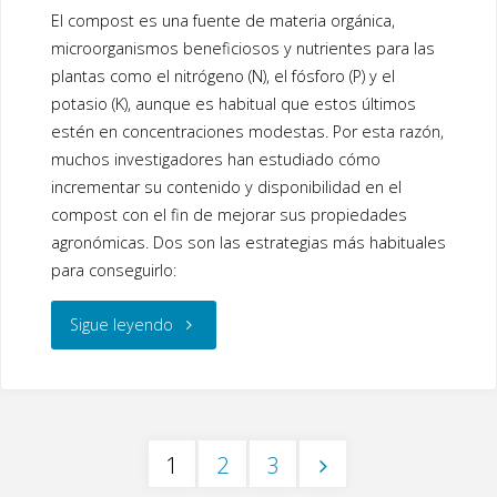
ac
wi
n
El compost es una fuente de materia orgánica,
e
tt
k
maceta
microorganismos beneficiosos y nutrientes para las
b
er
e
plantas como el nitrógeno (N), el fósforo (P) y el
con
o
dI
potasio (K), aunque es habitual que estos últimos
suelo
o
n
estén en concentraciones modestas. Por esta razón,
muchos investigadores han estudiado cómo
k
y
incrementar su contenido y disponibilidad en el
compost con el fin de mejorar sus propiedades
con
agronómicas. Dos son las estrategias más habituales
para conseguirlo:
compost"
"¿Cómo
Sigue leyendo
incrementar
los
1
2
3
nutrientes