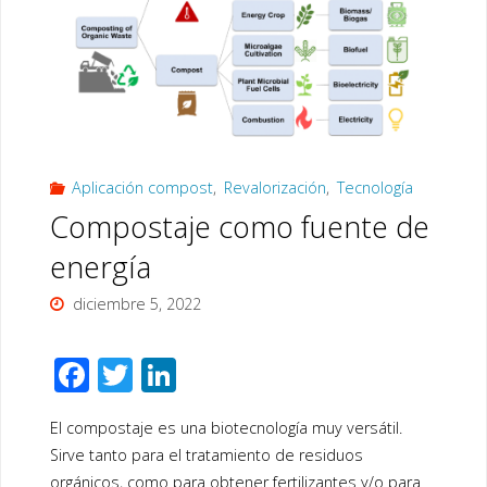
de
fertilizantes
minerales
de
Aplicación compost
,
Revalorización
,
Tecnología
fósforo
Compostaje como fuente de
y
energía
potasio"
diciembre 5, 2022
F
T
Li
ac
wi
n
El compostaje es una biotecnología muy versátil.
e
tt
k
Sirve tanto para el tratamiento de residuos
b
er
e
orgánicos, como para obtener fertilizantes y/o para