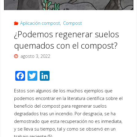
Terminamos
Aplicación compost
,
Compost
el
¿Podemos regenerar suelos
experimento,
quemados con el compost?
analizamos
agosto 3, 2022
los
F
T
Li
datos
ac
wi
n
y
Estos son algunos de los muchos ejemplos que
e
tt
k
podemos encontrar en la literatura científica sobre el
b
er
e
hacemos
beneficio del compost para regenerar suelos
o
dI
degradados tras un incendio. Por desgracia, se ha
un
o
n
demostrado que esta recuperación no es inmediata,
resumen
y se lleva su tiempo, tal y como se observó en un
k
trabajo reciente (5).