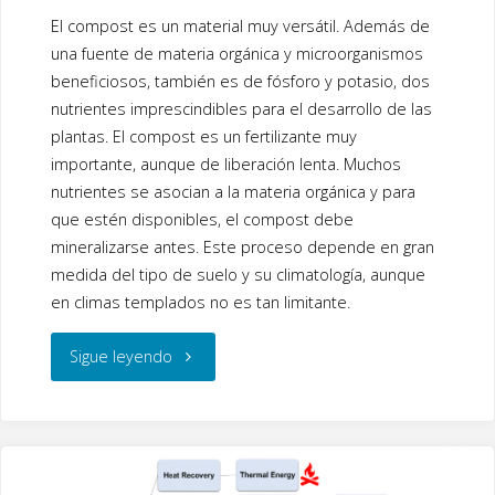
ac
wi
n
El compost es un material muy versátil. Además de
e
tt
k
una fuente de materia orgánica y microorganismos
b
er
e
beneficiosos, también es de fósforo y potasio, dos
o
dI
nutrientes imprescindibles para el desarrollo de las
o
n
plantas. El compost es un fertilizante muy
importante, aunque de liberación lenta. Muchos
k
nutrientes se asocian a la materia orgánica y para
que estén disponibles, el compost debe
mineralizarse antes. Este proceso depende en gran
medida del tipo de suelo y su climatología, aunque
en climas templados no es tan limitante.
"Compost
Sigue leyendo
como
sustituto