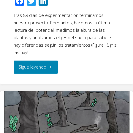
F
T
Li
ac
wi
n
Tras 89 días de experimentación terminamos
e
tt
k
nuestro proyecto. Pero antes, hacemos la última
b
er
e
lectura del potencial, medimos la altura de las
o
dI
plantas y analizamos el pH del suelo para saber si
o
n
hay diferencias según los tratamientos (Figura 1). ¡Y si
las hay!
k
"Séptima
Sigue leyendo
sesión
del
proyecto
CAOS
II: