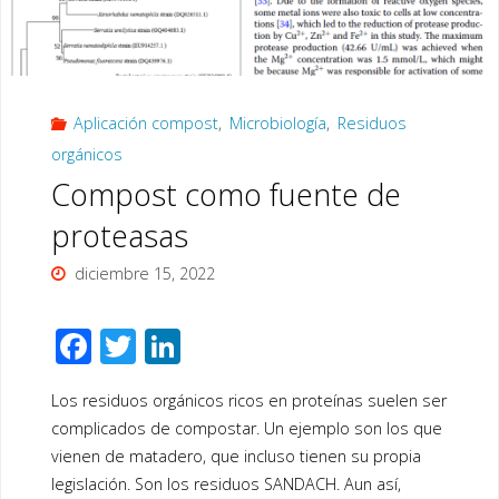
tomate
con
Aplicación compost
,
Microbiología
,
Residuos
compost
orgánicos
y
Compost como fuente de
vermicompost"
proteasas
diciembre 15, 2022
F
T
Li
ac
wi
n
Los residuos orgánicos ricos en proteínas suelen ser
e
tt
k
complicados de compostar. Un ejemplo son los que
b
er
e
vienen de matadero, que incluso tienen su propia
o
dI
legislación. Son los residuos SANDACH. Aun así,