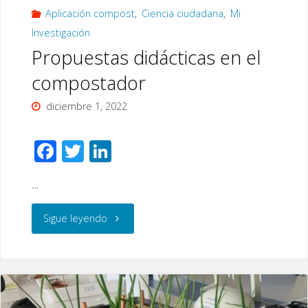
Aplicación compost
,
Ciencia ciudadana
,
Mi
Investigación
Propuestas didácticas en el
compostador
diciembre 1, 2022
F
T
Li
ac
wi
n
…
e
tt
k
b
er
e
"Propuestas
Sigue leyendo
o
dI
didácticas
o
n
k
en
el