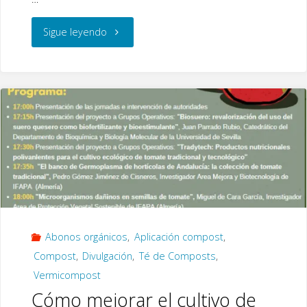
e
tt
k
b
er
e
"Proyecto
Sigue leyendo
o
dI
CICLO:
o
n
k
Datos
de
la
sesión
2
Abonos orgánicos
,
Aplicación compost
,
(T1)"
Compost
,
Divulgación
,
Té de Composts
,
Vermicompost
Cómo mejorar el cultivo de