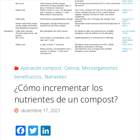
k
proyecto
CAOS
II:
Experimento
1.
Aplicación compost
,
Ciencia
,
Microorganismos
Medición
beneficiosos
,
Nutrientes
del
¿Cómo incrementar los
potencial
nutrientes de un compost?
eléctrico
diciembre 17, 2021
de
F
T
Li
una