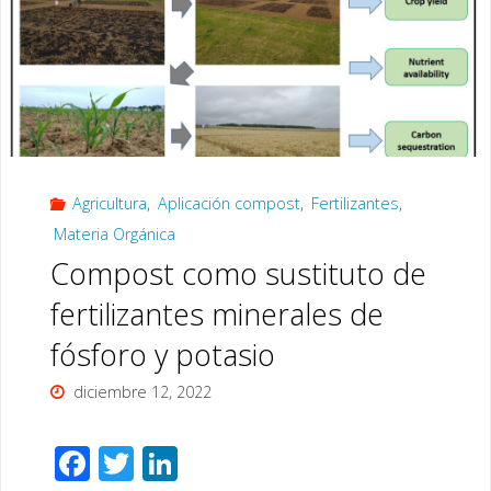
de
proteasas"
Agricultura
,
Aplicación compost
,
Fertilizantes
,
Materia Orgánica
Compost como sustituto de
fertilizantes minerales de
fósforo y potasio
diciembre 12, 2022
F
T
Li