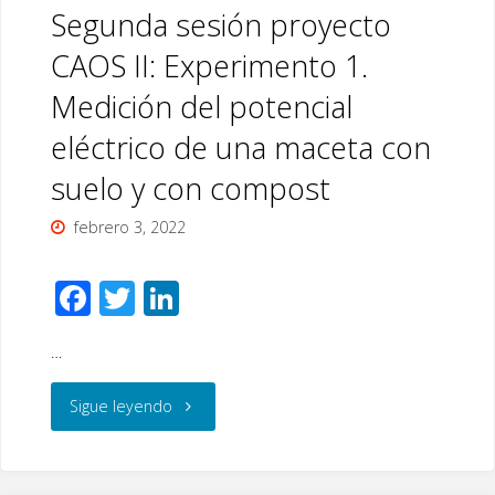
del
Segunda sesión proyecto
suelo
CAOS II: Experimento 1.
Medición del potencial
y
eléctrico de una maceta con
trasplantamos
suelo y con compost
cebollas"
febrero 3, 2022
F
T
Li
ac
wi
n
…
e
tt
k
b
er
e
"Segunda
Sigue leyendo
o
dI
sesión
o
n