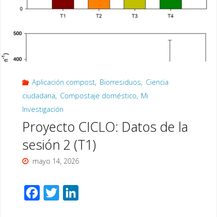
Aplicación compost
,
Biorresiduos
,
Ciencia
ciudadana
,
Compostaje doméstico
,
Mi
Investigación
Proyecto CICLO: Datos de la
sesión 2 (T1)
mayo 14, 2026
F
T
Li
ac
wi
n
…