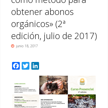
obtener abonos
orgánicos» (2ª
edición, julio de 2017)
junio 18, 2017
F
T
Li
ac
wi
n
e
tt
k
b
er
e
o
dI
o
n