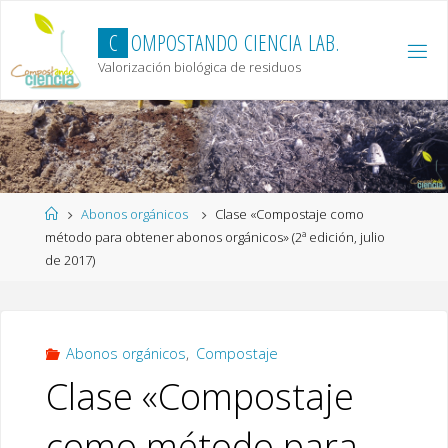
Skip
to
C
O
M
P
O
S
T
A
N
D
O
C
I
E
N
C
I
A
L
A
B
.
content
Valorización biológica de residuos
Home
Abonos orgánicos
Clase «Compostaje como
método para obtener abonos orgánicos» (2ª edición, julio
de 2017)
Abonos orgánicos
,
Compostaje
Clase «Compostaje
como método para