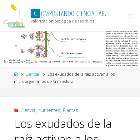
Skip
to
C
O
M
P
O
S
T
A
N
D
O
C
I
E
N
C
I
A
L
A
B
.
content
Valorización biológica de residuos
Home
Ciencia
Los exudados de la raíz activan a los
microorganismos de la rizosfera
Ciencia
,
Nutrientes
,
Plantas
Los exudados de la
raíz activan a los