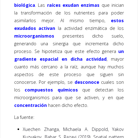
biológica
. Las
raíces exudan enzimas
que inician
la transformación de los nutrientes para poder
asimilarlos mejor. Al mismo tiempo,
estos
exudados activan
la actividad enzimática de los
microorganismos
presentes dicho suelo,
generando una sinergia que incrementa dicho
proceso. Se hipotetiza que este efecto genera
un
gradiente espacial en dicha actividad
, mayor
cuanto más cercano a la raíz, aunque hay muchos
aspectos de este proceso que siguen sin
conocerse. Por ejemplo, se
desconoce
cuales son
los
compuestos químicos
que detectan los
microorganismos para que se activen, y en que
concentración
hacen dicho efecto.
La fuente:
Xuechen Zhanga, Michaela A. Dippold, Yakov
Kuzyakov, Bahar S. Razav
i (2019).
Spatial pattern