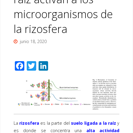
microorganismos de
la rizosfera
junio 18, 2020
F
T
Li
ac
wi
n
e
tt
k
b
er
e
o
dI
o
n
k
La
rizosfera
es la parte del
suelo ligada a la raíz
y
es donde se concentra una
alta actividad