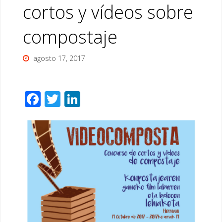
cortos y vídeos sobre
compostaje
agosto 17, 2017
F
T
Li
ac
wi
n
e
tt
k
b
er
e
o
dI
o
n
k