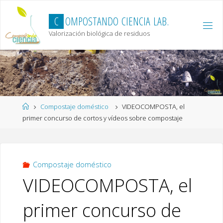
Skip
to
C
O
M
P
O
S
T
A
N
D
O
C
I
E
N
C
I
A
L
A
B
.
content
Valorización biológica de residuos
Home
Compostaje doméstico
VIDEOCOMPOSTA, el
primer concurso de cortos y vídeos sobre compostaje
Compostaje doméstico
VIDEOCOMPOSTA, el
primer concurso de