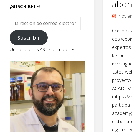
abon
¡SUSCRÍBETE!
novie
Dirección
de
Composta
correo
Suscribir
dos webin
electrónico
expertos 
Únete a otros 494 suscriptores
los princ
investiga
Estos web
proyecto
ACADEMY
(https://
participa
academy),
elaborar
digitales 