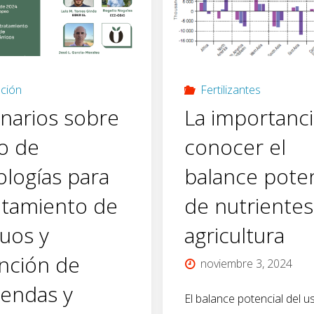
ción
Fertilizantes
narios sobre
La importanc
so de
conocer el
ologías para
balance poten
ratamiento de
de nutrientes
duos y
agricultura
nción de
noviembre 3, 2024
endas y
El balance potencial del u