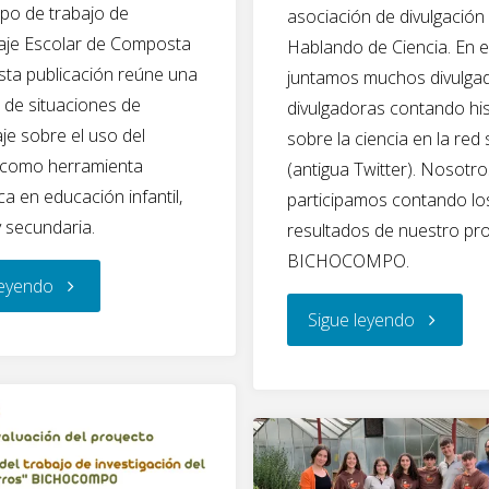
abonos
upo de trabajo de
asociación de divulgación 
je Escolar de Composta
Hablando de Ciencia. En e
orgánicos"
sta publicación reúne una
juntamos muchos divulga
 de situaciones de
divulgadoras contando his
je sobre el uso del
sobre la ciencia en la red 
como herramienta
(antigua Twitter). Nosotr
a en educación infantil,
participamos contando lo
y secundaria.
resultados de nuestro pr
BICHOCOMPO.
"Libro
leyendo
"¿Quiere
Sigue leyendo
“Cocinando
saber
a
quién
fuego
habita