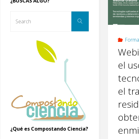
¿BUSCAS ALGO?
Search
Search
for:
Forma
Webi
el u
tecn
el t
resi
obte
enmi
¿Qué es Compostando Ciencia?