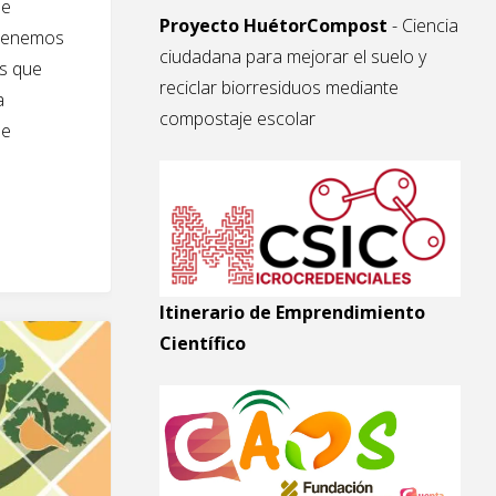
ue
Proyecto HuétorCompost
- Ciencia
 tenemos
ciudadana para mejorar el suelo y
as que
reciclar biorresiduos mediante
a
compostaje escolar
de
.
cia
Itinerario de Emprendimiento
Científico