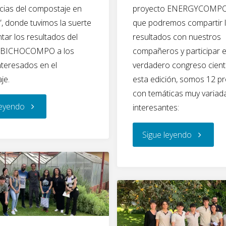
proyecto ENERGYCOMPO 
cias del compostaje en
que podremos compartir 
, donde tuvimos la suerte
resultados con nuestros
tar los resultados del
compañeros y participar 
o BICHOCOMPO a los
verdadero congreso cientí
nteresados en el
esta edición, somos 12 pr
je.
con temáticas muy variad
"Participamos
leyendo
interesantes:
en
"ENERG
Sigue leyendo
las
II
jornadas
participa
“Experiencias
en