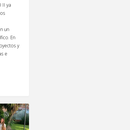
II ya
los
en un
fico. En
oyectos y
as e
YCOMPO