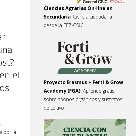
Ciencias Agrarias On-line en
Secundaria
. Ciencia ciudadana
desde la EEZ-CSIC
er
s
una
ost?
a"
en el
Proyecto Erasmus + Ferti & Grow
os
Academy (FGA).
Aprende gratis
sobre abonos orgánicos y sustratos
de cultivo
va
a por la