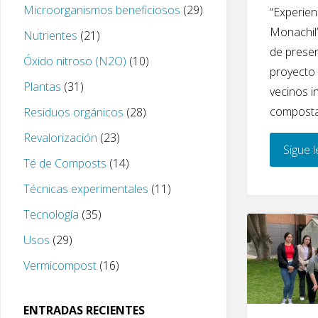
Microorganismos beneficiosos
(29)
“Experien
Monachil”
Nutrientes
(21)
de presen
Óxido nitroso (N2O)
(10)
proyect
Plantas
(31)
vecinos i
composta
Residuos orgánicos
(28)
Revalorización
(23)
Sigue 
Té de Composts
(14)
Técnicas experimentales
(11)
Tecnología
(35)
Usos
(29)
Vermicompost
(16)
ENTRADAS RECIENTES