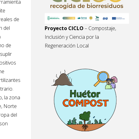
rramienta
ite
reales de
n del
Proyecto CICLO
– Compostaje,
a
Inclusión y Ciencia por la
mo de
Regeneración Local
suplir
ositivos
ene
rtilizantes
trario.
o, la zona
e, Norte
ropa del
 son