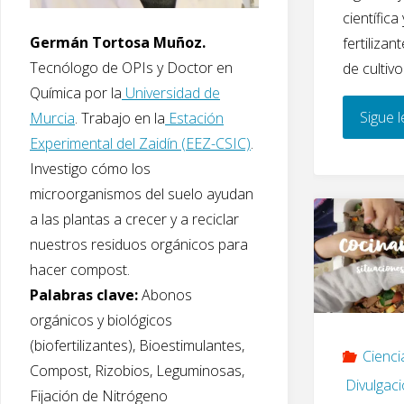
científic
Germán Tortosa Muñoz.
fertiliza
Tecnólogo de OPIs y Doctor en
de cultivo
Química por la
Universidad de
Sigue 
Murcia
. Trabajo en la
Estación
Experimental del Zaidín (EEZ-CSIC)
.
Investigo cómo los
microorganismos del suelo ayudan
a las plantas a crecer y a reciclar
nuestros residuos orgánicos para
hacer compost.
Palabras clave:
Abonos
orgánicos y biológicos
(biofertilizantes), Bioestimulantes,
Cienci
Compost, Rizobios, Leguminosas,
Divulgac
Fijación de Nitrógeno