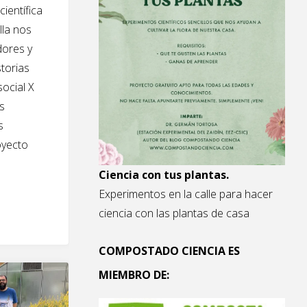
científica
lla nos
dores y
torias
social X
os
s
oyecto
Ciencia con tus plantas.
Experimentos en la calle para hacer
s
ciencia con las plantas de casa
COMPOSTADO CIENCIA ES
MIEMBRO DE: