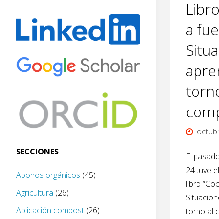
Libr
a fue
Situ
apre
torno
comp
octub
SECCIONES
El pasad
24 tuve el
Abonos orgánicos
(45)
libro “Co
Agricultura
(26)
Situacion
Aplicación compost
(26)
torno al 