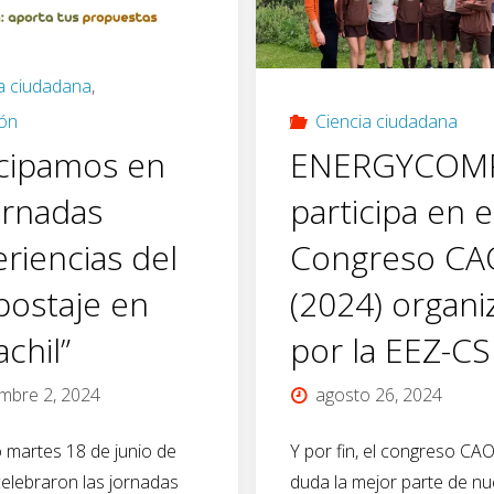
lento.
una
Situaciones
a ciudadana
,
pila
de
Ciencia ciudadana
ión
de
ENERGYCOMP
icipamos en
aprendizaje
compost
participa en e
ornadas
en
Congreso CA
riencias del
Particip
torno
(2024) organ
ostaje en
en
al
por la EEZ-CS
chil”
el
compostaje”"
agosto 26, 2024
embre 2, 2024
#Desgran
Y por fin, el congreso CAO
 martes 18 de junio de
duda la mejor parte de nu
elebraron las jornadas