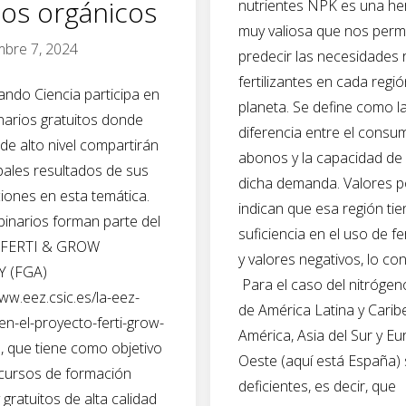
os orgánicos
nutrientes NPK es una he
muy valiosa que nos perm
mbre 7, 2024
predecir las necesidades 
fertilizantes en cada regió
ndo Ciencia participa en
planeta. Se define como l
arios gratuitos donde
diferencia entre el consu
de alto nivel compartirán
abonos y la capacidad de 
ipales resultados de sus
dicha demanda. Valores p
ciones en esta temática.
indican que esa región ti
inarios forman parte del
suficiencia en el uso de fe
 FERTI & GROW
y valores negativos, lo con
 (FGA)
Para el caso del nitrógen
www.eez.csic.es/la-eez-
de América Latina y Carib
-en-el-proyecto-ferti-grow-
América, Asia del Sur y Eu
 que tiene como objetivo
Oeste (aquí está España)
 cursos de formación
deficientes, es decir, que
y gratuitos de alta calidad