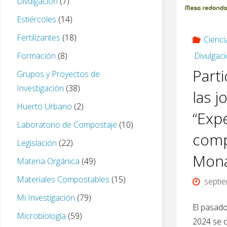
Divulgación
(7)
Estiércoles
(14)
Fertilizantes
(18)
Cienci
Divulgac
Formación
(8)
Part
Grupos y Proyectos de
Investigación
(38)
las j
Huerto Urbano
(2)
“Expe
Laboratorio de Compostaje
(10)
comp
Legislación
(22)
Mona
Materia Orgánica
(49)
Materiales Compostables
(15)
septi
Mi Investigación
(79)
El pasado
Microbiología
(59)
2024 se c