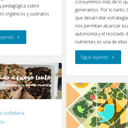
consumimos más de lo q
a y pedagógica sobre
generamos. Por lo tanto,
ntes orgánicos y sustratos
que desarrollar estrategi
.
nos permitan alcanzar es
autonomía y el reciclado 
"Webinarios
leyendo
nutrientes es una de ellas
sobre
"La
Sigue leyendo
el
importan
uso
de
de
conocer
tecnologías
el
a ciudadana
,
para
ión
balance