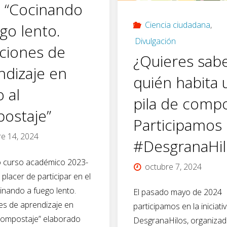
o “Cocinando
el
potencial
Ciencia ciudadana
,
go lento.
tratamiento
Divulgación
de
aciones de
¿Quieres sab
de
ndizaje en
nutriente
quién habita 
residuos
 al
en
pila de comp
y
ostaje”
agricultur
Participamos 
obtención
re 14, 2024
#DesgranaHil
de
o curso académico 2023-
octubre 7, 2024
 placer de participar en el
enmiendas
cinando a fuego lento.
El pasado mayo de 2024
y
es de aprendizaje en
participamos en la iniciati
compostaje” elaborado
DesgranaHilos, organizad