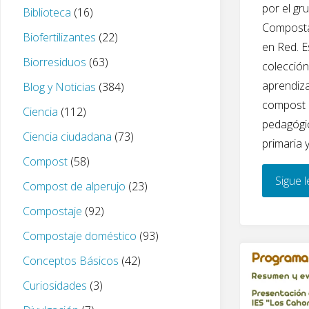
por el gr
Biblioteca
(16)
Composta
Biofertilizantes
(22)
en Red. E
Biorresiduos
(63)
colección
aprendiza
Blog y Noticias
(384)
compost 
Ciencia
(112)
pedagógic
Ciencia ciudadana
(73)
primaria 
Compost
(58)
Sigue 
Compost de alperujo
(23)
Compostaje
(92)
Compostaje doméstico
(93)
Conceptos Básicos
(42)
Curiosidades
(3)