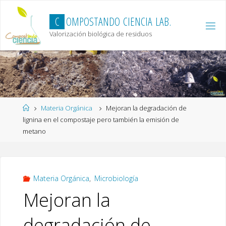
Skip
to
C
O
M
P
O
S
T
A
N
D
O
C
I
E
N
C
I
A
L
A
B
.
content
Valorización biológica de residuos
Home
Materia Orgánica
Mejoran la degradación de
lignina en el compostaje pero también la emisión de
metano
Materia Orgánica
,
Microbiología
Mejoran la
degradación de