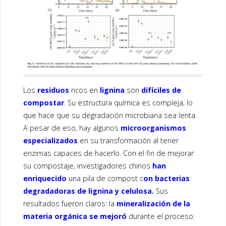
o
dI
o
n
k
Los
residuos
ricos en
lignina
son
difíciles de
compostar
. Su estructura química es compleja, lo
que hace que su degradación microbiana sea lenta.
A pesar de eso, hay algunos
microorganismos
especializados
en su transformación al tener
enzimas capaces de hacerlo. Con el fin de mejorar
su compostaje, investigadores chinos
han
enriquecido
una pila de compost c
on bacterias
degradadoras de lignina y celulosa.
Sus
resultados fueron claros: la
mineralización de la
materia orgánica se mejoró
durante el proceso.