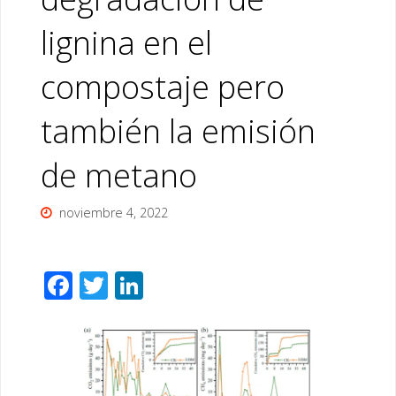
lignina en el
compostaje pero
también la emisión
de metano
noviembre 4, 2022
F
T
Li
ac
wi
n
e
tt
k
b
er
e