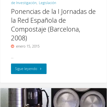
de Investigación
,
Legislación
Ponencias de la I Jornadas de
la Red Española de
Compostaje (Barcelona,
2008)
enero 15, 2015
…
"Ponencias
Sigue leyendo
de
la
I