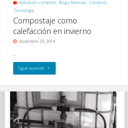
Aplicación compost
,
Blog y Noticias
,
Compost
,
Tecnología
Compostaje como
calefacción en invierno
diciembre 29, 2014
…
"Compostaje
Sigue leyendo
como
calefacción
en
invierno"