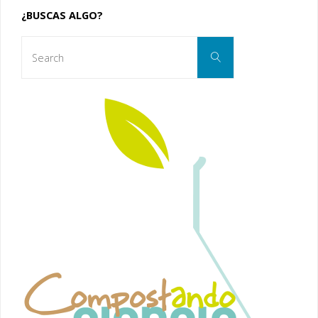
¿BUSCAS ALGO?
entradas
Search
Search
for: