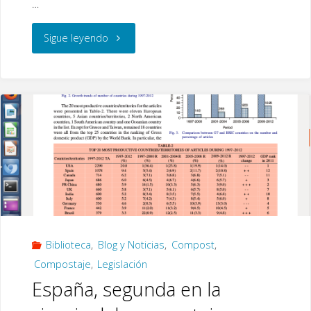
…
"Laboratorio
Sigue leyendo
de
compostaje:
microbiología
y
esterilización"
Biblioteca
,
Blog y Noticias
,
Compost
,
Compostaje
,
Legislación
España, segunda en la