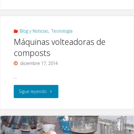
té
de
compost
Blog y Noticias
,
Tecnología
Máquinas volteadoras de
aumenta
composts
la
diciembre 17, 2014
producción
…
de
"Máquinas
Sigue leyendo
lechuga
volteadoras
y
de
col
composts"
rábano