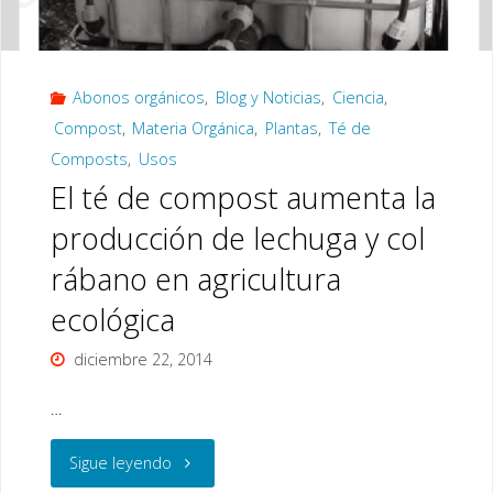
Abonos orgánicos
,
Blog y Noticias
,
Ciencia
,
Compost
,
Materia Orgánica
,
Plantas
,
Té de
Composts
,
Usos
El té de compost aumenta la
producción de lechuga y col
rábano en agricultura
ecológica
diciembre 22, 2014
…
"El
Sigue leyendo