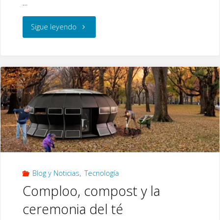
…
"Ampliado
Sigue leyendo
el
plazo
para
participar
en
Simposio
Blog y Noticias
,
Tecnología
Internacional
Comploo, compost y la
sobre
ceremonia del té
Materia