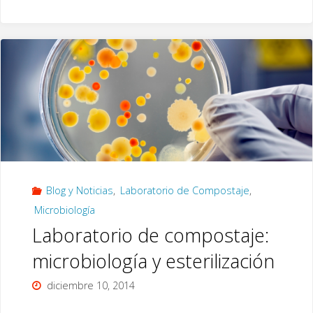
orgánicos
líquidos
de
composts
según
el
Blog y Noticias
,
Laboratorio de Compostaje
,
tiempo
Microbiología
de
Laboratorio de compostaje:
extracción"
microbiología y esterilización
diciembre 10, 2014