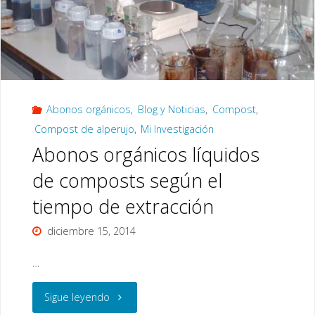
en
agricultura
ecológica"
Abonos orgánicos
,
Blog y Noticias
,
Compost
,
Compost de alperujo
,
Mi Investigación
Abonos orgánicos líquidos
de composts según el
tiempo de extracción
diciembre 15, 2014
…
"Abonos
Sigue leyendo