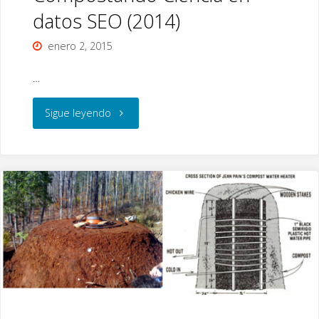
datos SEO (2014)
enero 2, 2015
…
"Compostando
Sigue leyendo
Ciencia
en
datos
SEO
(2014)"