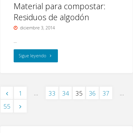
Material para compostar:
Residuos de algodón
diciembre 3, 2014
…
"Material
Sigue leyendo
para
compostar:
…
…
1
33
34
35
36
37
Residuos
Paginación
55
de
algodón"
de