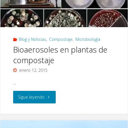
Jornadas
de
la
Blog y Noticias
,
Compostaje
,
Microbiología
Red
Bioaerosoles en plantas de
Española
compostaje
de
enero 12, 2015
Compostaje
…
(Barcelona,
"Bioaerosoles
Sigue leyendo
2008)"
en
plantas