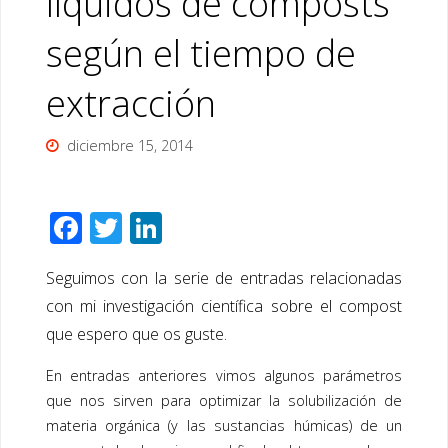
líquidos de composts
según el tiempo de
extracción
diciembre 15, 2014
F
T
Li
ac
wi
n
Seguimos con la serie de entradas relacionadas
e
tt
k
con mi investigación científica sobre el compost
b
er
e
que espero que os guste
.
o
dI
En entradas anteriores vimos algunos parámetros
o
n
que nos sirven para optimizar la solubilización de
k
materia orgánica (y las sustancias húmicas) de un