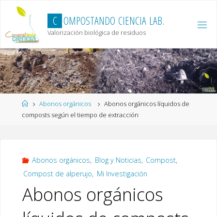
Skip
to
C
O
M
P
O
S
T
A
N
D
O
C
I
E
N
C
I
A
L
A
B
.
content
Valorización biológica de residuos
Home
Abonos orgánicos
Abonos orgánicos líquidos de
composts según el tiempo de extracción
Abonos orgánicos
,
Blog y Noticias
,
Compost
,
Compost de alperujo
,
Mi Investigación
Abonos orgánicos