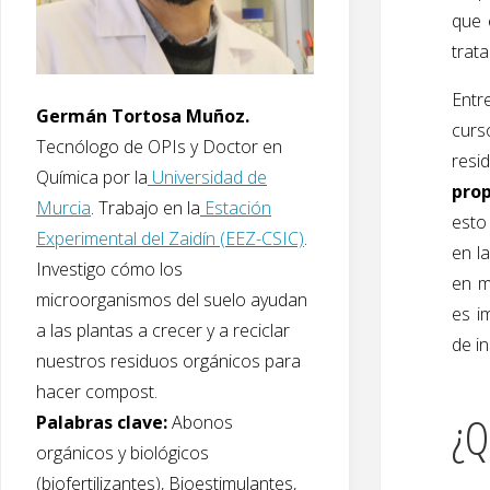
que 
trata
Entr
Germán Tortosa Muñoz.
curs
Tecnólogo de OPIs y Doctor en
resi
Química por la
Universidad de
prop
Murcia
. Trabajo en la
Estación
esto
Experimental del Zaidín (EEZ-CSIC)
.
en l
Investigo cómo los
en m
microorganismos del suelo ayudan
es i
a las plantas a crecer y a reciclar
de i
nuestros residuos orgánicos para
hacer compost.
¿Q
Palabras clave:
Abonos
orgánicos y biológicos
(biofertilizantes), Bioestimulantes,