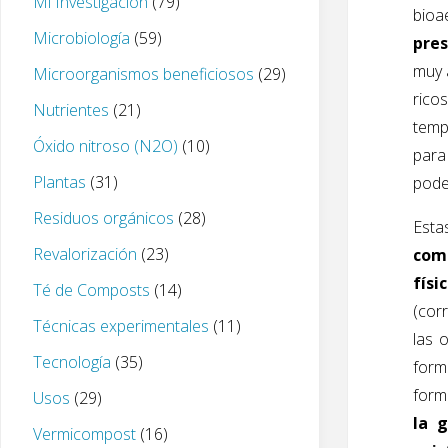
Mi Investigación
(79)
bioa
Microbiología
(59)
pre
muy 
Microorganismos beneficiosos
(29)
rico
Nutrientes
(21)
temp
Óxido nitroso (N2O)
(10)
para
Plantas
(31)
pode
Residuos orgánicos
(28)
Est
Revalorización
(23)
com
físi
Té de Composts
(14)
(cor
Técnicas experimentales
(11)
las 
Tecnología
(35)
form
form
Usos
(29)
la 
Vermicompost
(16)