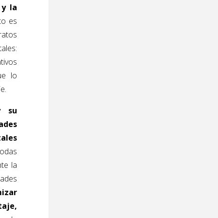
 y la
to es
ratos
ales:
tivos
ue lo
e.
y su
ades
tales
todas
te la
dades
izar
aje,