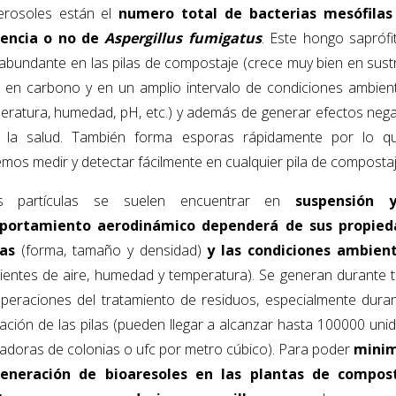
erosoles están el
numero total de bacterias mesófilas
sencia o no de
Aspergillus fumigatus
. Este hongo saprófi
abundante en las pilas de compostaje (crece muy bien en sust
s en carbono y en un amplio intervalo de condiciones ambient
eratura, humedad, pH, etc.) y además de generar efectos nega
 la salud. También forma esporas rápidamente por lo q
mos medir y detectar fácilmente en cualquier pila de compostaj
as partículas se suelen encuentrar en
suspensión 
portamiento aerodinámico dependerá de sus propied
cas
(forma, tamaño y densidad)
y las condiciones ambien
rientes de aire, humedad y temperatura). Se generan durante 
operaciones del tratamiento de residuos, especialmente duran
ación de las pilas (pueden llegar a alcanzar hasta 100000 uni
adoras de colonias o ufc por metro cúbico). Para poder
minim
generación de bioaresoles en las plantas de compost