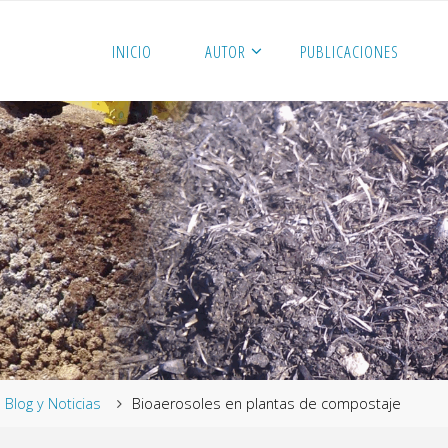
INICIO
AUTOR
PUBLICACIONES
me
Blog y Noticias
Bioaerosoles en plantas de compostaje