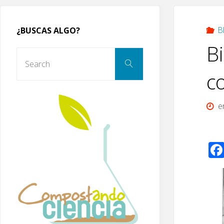
B
¿BUSCAS ALGO?
B
Search
Search
for:
c
e