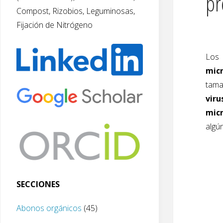
pr
Compost, Rizobios, Leguminosas,
Fijación de Nitrógeno
Los
mic
tama
viru
mic
algún
SECCIONES
Abonos orgánicos
(45)