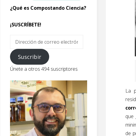
¿Qué es Compostando Ciencia?
¡SUSCRÍBETE!
Dirección
de
correo
Suscribir
electrónico
Únete a otros 494 suscriptores
La p
resi
corr
que 
mini
de p