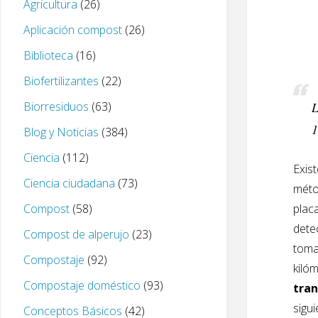
Agricultura
(26)
Aplicación compost
(26)
Biblioteca
(16)
Biofertilizantes
(22)
Biorresiduos
(63)
L
1
Blog y Noticias
(384)
Ciencia
(112)
Exis
Ciencia ciudadana
(73)
méto
Compost
(58)
plac
dete
Compost de alperujo
(23)
toma
Compostaje
(92)
kiló
Compostaje doméstico
(93)
tran
sigu
Conceptos Básicos
(42)