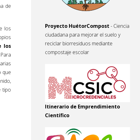
ma de
Proyecto HuétorCompost
- Ciencia
e los
ciudadana para mejorar el suelo y
opios
reciclar biorresiduos mediante
 los
compostaje escolar
 Para
arias
o que
nido,
 tipo
Itinerario de Emprendimiento
Científico