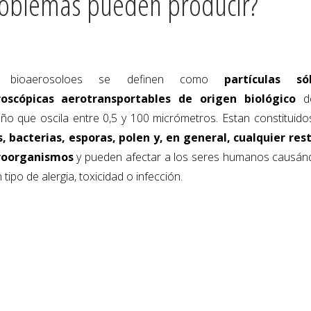
oblemas pueden producir?
 bioaerosoloes se definen como
partículas sól
roscópicas aerotransportables de origen biológico
d
ño que oscila entre 0,5 y 100 micrómetros. Estan constituido
s, bacterias, esporas, polen y, en general, cualquier res
roorganismos
y pueden afectar a los seres humanos causán
 tipo de alergia, toxicidad o infección.