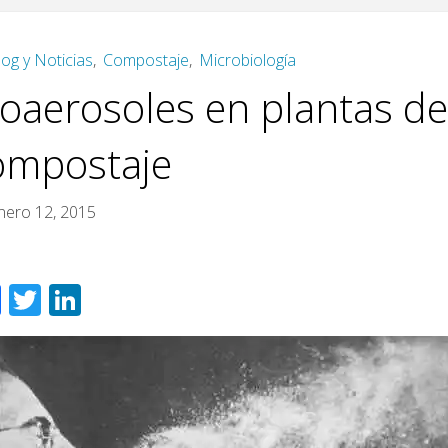
log y Noticias
,
Compostaje
,
Microbiología
ioaerosoles en plantas de
ompostaje
nero 12, 2015
F
T
Li
ac
wi
n
e
tt
k
b
er
e
o
dI