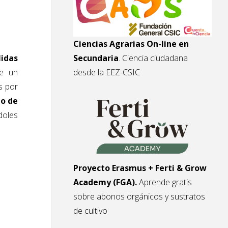
Ciencias Agrarias On-line en
idas
Secundaria
. Ciencia ciudadana
e un
desde la EEZ-CSIC
s por
to de
doles
Proyecto Erasmus + Ferti & Grow
Academy (FGA).
Aprende gratis
sobre abonos orgánicos y sustratos
de cultivo