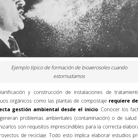
o
n
k
Ejemplo típico de formación de bioaerosoles cuando
estornudamos
lanificación y construcción de instalaciones de tratamien
duos orgánicos como las plantas de compostaje
requiere d
ecta gestión ambiental desde el inicio
. Conocer los fac
generan problemas ambientales (contaminación) o de salud
mizarlos son requisitos imprescindibles para la correcta elabor
royectos de reciclaje. Todo esto implica elaborar estudios pr