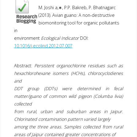
M. Joshi a,∗, P.P. Bakreb, P. Bhatnagarc
(2013). Avian guano: A non-destructive
biomonitoring tool for organic pollutants
in
environment
Ecological Indicator
DOI:
10.1016/j.ecolind.2012.07.007
Abstract:
Persistent organochlorine residues such as
hexachlorohexane isomers (HCHs), chlorocyclodienes
and
DDT group (DDTs) were determined in fecal
matter/guano of common wild pigeon (Columba livia)
collected
from rural, urban and suburban areas in Jaipur.
Chlorinated contamination pattern varied largely
among the three areas. Samples collected from rural
areas of Jaipur contained greater concentrations of