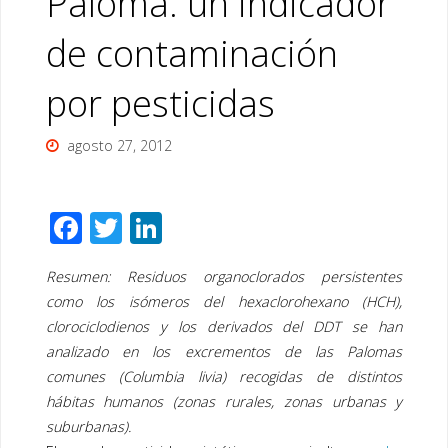
Paloma: un indicador
de contaminación
por pesticidas
agosto 27, 2012
F
T
Li
ac
wi
n
Resumen: Residuos organoclorados persistentes
e
tt
k
como los isómeros del hexaclorohexano (HCH),
b
er
e
clorociclodienos y los derivados del DDT se han
o
dI
analizado en los excrementos de las Palomas
o
n
comunes (Columbia livia) recogidas de distintos
hábitas humanos (zonas rurales, zonas urbanas y
k
suburbanas).