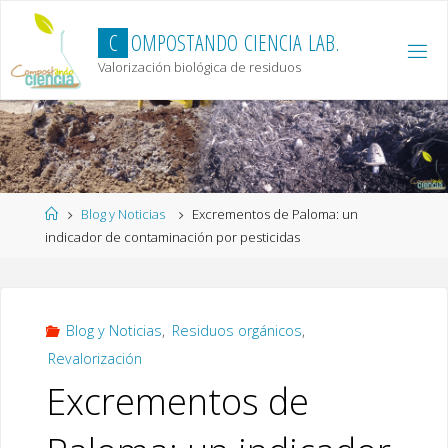
Skip
to
C
O
M
P
O
S
T
A
N
D
O
C
I
E
N
C
I
A
L
A
B
.
content
Valorización biológica de residuos
Home
Blog y Noticias
Excrementos de Paloma: un
indicador de contaminación por pesticidas
Blog y Noticias
,
Residuos orgánicos
,
Revalorización
Excrementos de