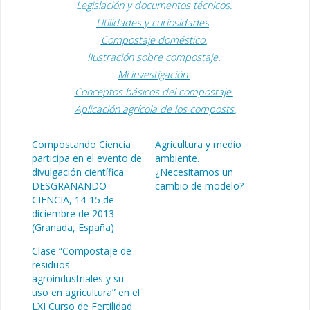
Legislación y documentos técnicos.
Utilidades y curiosidades
.
Compostaje doméstico.
Ilustración sobre compostaje
.
Mi investigación.
Conceptos básicos del compostaje.
Aplicación agrícola de los composts.
Compostando Ciencia
Agricultura y medio
participa en el evento de
ambiente.
divulgación científica
¿Necesitamos un
DESGRANANDO
cambio de modelo?
CIENCIA, 14-15 de
diciembre de 2013
(Granada, España)
Clase “Compostaje de
residuos
agroindustriales y su
uso en agricultura” en el
LXI Curso de Fertilidad