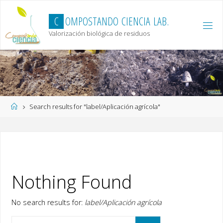
Skip
to
C
O
M
P
O
S
T
A
N
D
O
C
I
E
N
C
I
A
L
A
B
.
content
Valorización biológica de residuos
Home
Search results for "label/Aplicación agrícola"
Nothing Found
No search results for:
label/Aplicación agrícola
Search