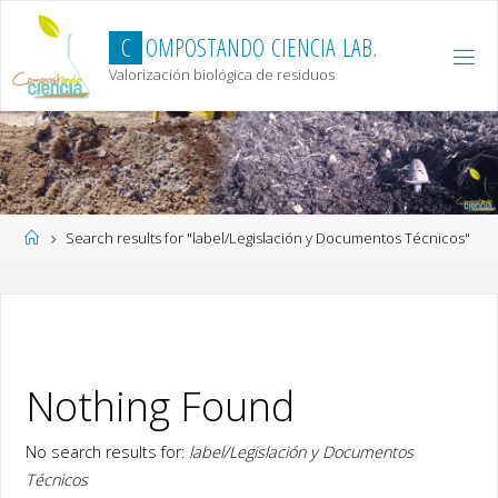
Skip
to
C
O
M
P
O
S
T
A
N
D
O
C
I
E
N
C
I
A
L
A
B
.
content
Valorización biológica de residuos
Home
Search results for "label/Legislación y Documentos Técnicos"
Nothing Found
No search results for:
label/Legislación y Documentos
Técnicos