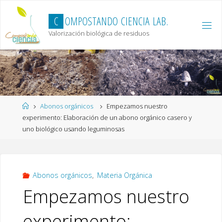
Skip
to
C
O
M
P
O
S
T
A
N
D
O
C
I
E
N
C
I
A
L
A
B
.
content
Valorización biológica de residuos
Home
Abonos orgánicos
Empezamos nuestro
experimento: Elaboración de un abono orgánico casero y
uno biológico usando leguminosas
Abonos orgánicos
,
Materia Orgánica
Empezamos nuestro
experimento: