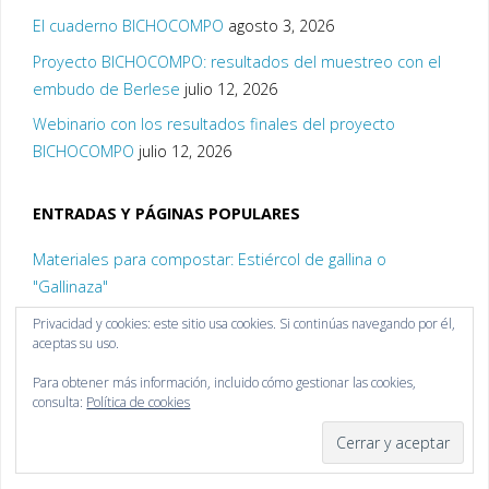
El cuaderno BICHOCOMPO
agosto 3, 2026
Proyecto BICHOCOMPO: resultados del muestreo con el
embudo de Berlese
julio 12, 2026
Webinario con los resultados finales del proyecto
BICHOCOMPO
julio 12, 2026
ENTRADAS Y PÁGINAS POPULARES
Materiales para compostar: Estiércol de gallina o
"Gallinaza"
Vasili Dokucháyev, el padre de la Edafología
Privacidad y cookies: este sitio usa cookies. Si continúas navegando por él,
aceptas su uso.
PUBLICACIONES CIENTÍFICAS
Para obtener más información, incluido cómo gestionar las cookies,
Materiales para compostar: Las plumas
consulta:
Política de cookies
Método Takakura para compostar en casa… o en el
trabajo