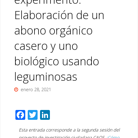
Elaboración de un
abono orgánico
casero y uno
biológico usando
leguminosas
enero 28, 2021
F
T
Li
ac
wi
n
Esta entrada corresponde a la segunda sesión del
e
tt
k
proyecto de investigación ciudadana CAOS
¿Cómo