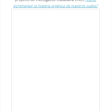
b
er
e
incrementar la materia orgánica de nuestros suelos?
o
dI
o
n
k