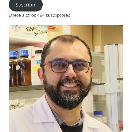
correo
Suscribir
electrónico
Únete a otros 494 suscriptores