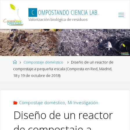
Skip
to
C
O
M
P
O
S
T
A
N
D
O
C
I
E
N
C
I
A
L
A
B
.
content
Valorización biológica de residuos
Home
Compostaje doméstico
Diseño de un reactor de
compostaje a pequeña escala (Composta en Red, Madrid,
18 y 19 de octubre de 2018)
Compostaje doméstico
,
Mi Investigación
Diseño de un reactor
de compostaje a