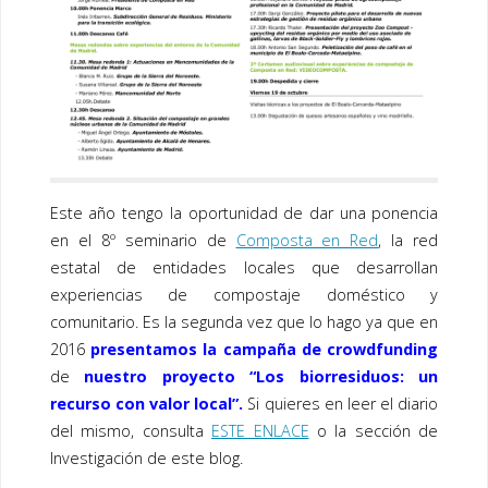
o
dI
o
n
k
Este año tengo la oportunidad de dar una ponencia
en el 8º seminario de
Composta en Red
, la red
estatal de entidades locales que desarrollan
experiencias de compostaje doméstico y
comunitario. Es la segunda vez que lo hago ya que en
2016
presentamos la campaña de crowdfunding
de
nuestro proyecto “Los biorresiduos: un
recurso con valor local”.
Si quieres en leer el diario
del mismo, consulta
ESTE ENLACE
o la sección de
Investigación de este blog.