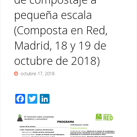
pequeña escala
(Composta en Red,
Madrid, 18 y 19 de
octubre de 2018)
octubre 17, 2018
F
T
Li
ac
wi
n
e
tt
k
b
er
e