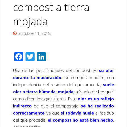
compost a tierra
mojada
octubre 11, 2018
F
T
Li
ac
wi
n
Una de las peculiaridades del compost es
su olor
e
tt
k
durante la maduración.
Un compost maduro, con
b
er
e
independencia del residuo del que proceda,
suele
o
dI
oler a tierra húmeda, mojada,
a “suelo de bosque”
o
n
como dicen los agricultores. Este
olor es un reflejo
indirecto
de que el compostaje
se ha realizado
k
correctamente
, ya que
si todavía huele
al residuo
del que procede,
el compost no está bien hecho
.