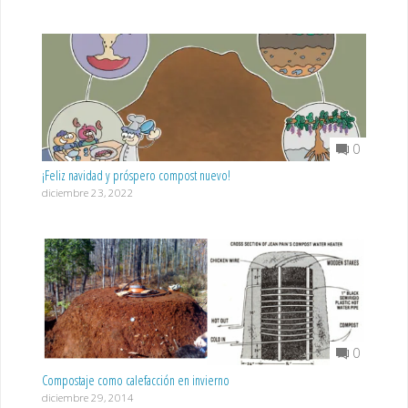
0
¡Feliz navidad y próspero compost nuevo!
diciembre 23, 2022
0
Compostaje como calefacción en invierno
diciembre 29, 2014