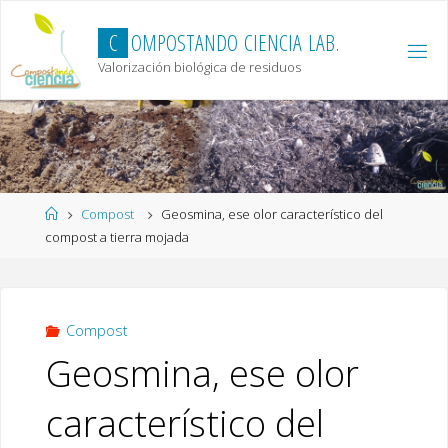
Skip
to
C
O
M
P
O
S
T
A
N
D
O
C
I
E
N
C
I
A
L
A
B
.
content
Valorización biológica de residuos
Home
Compost
Geosmina, ese olor característico del
compost a tierra mojada
Compost
Geosmina, ese olor
característico del