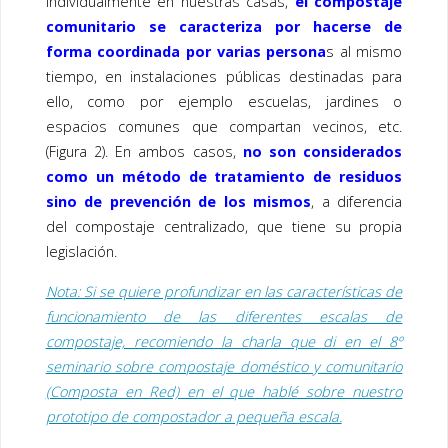
individualmente en nuestras casas,
el compostaje
comunitario se caracteriza por hacerse de
forma coordinada por varias persona
s al mismo
tiempo, en instalaciones públicas destinadas para
ello, como por ejemplo escuelas, jardines o
espacios comunes que compartan vecinos, etc.
(Figura 2). En ambos casos,
no son considerados
como un método de tratamiento de residuos
sino de prevención de los mismos
, a diferencia
del compostaje centralizado, que tiene su propia
legislación.
Nota: Si se quiere profundizar en las características de
funcionamiento de las diferentes escalas de
compostaje, recomiendo la charla que di en el 8º
seminario sobre compostaje doméstico y comunitario
(Composta en Red) en el que hablé sobre nuestro
prototipo de compostador a pequeña escala.