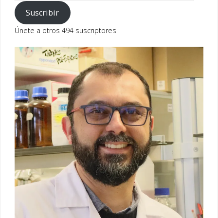
correo
Suscribir
electrónico
Únete a otros 494 suscriptores