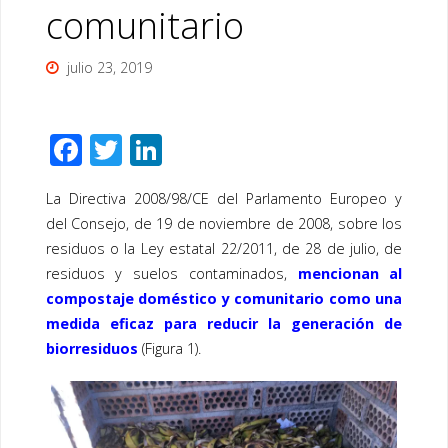
comunitario
julio 23, 2019
F
T
Li
ac
wi
n
La Directiva 2008/98/CE del Parlamento Europeo y
e
tt
k
del Consejo, de 19 de noviembre de 2008, sobre los
b
er
e
residuos o la Ley estatal 22/2011, de 28 de julio, de
o
dI
residuos y suelos contaminados,
mencionan al
o
n
compostaje doméstico y comunitario como una
medida eficaz para reducir la generación de
k
biorresiduos
(Figura 1).