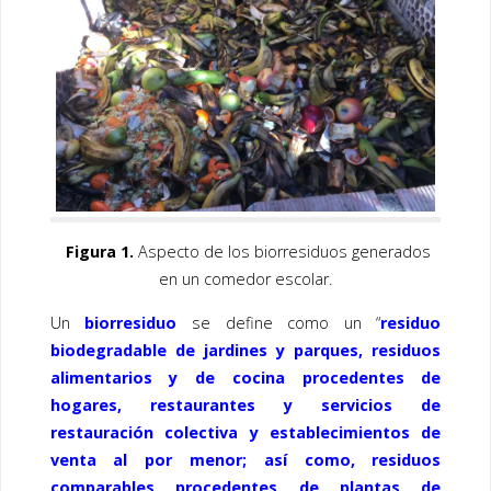
Figura 1.
Aspecto de los biorresiduos generados
en un comedor escolar.
Un
biorresiduo
se define como un “
residuo
biodegradable de jardines y parques, residuos
alimentarios y de cocina procedentes de
hogares, restaurantes y servicios de
restauración colectiva y establecimientos de
venta al por menor; así como, residuos
comparables procedentes de plantas de