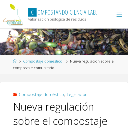
Skip
to
C
O
M
P
O
S
T
A
N
D
O
C
I
E
N
C
I
A
L
A
B
.
content
Valorización biológica de residuos
Home
Compostaje doméstico
Nueva regulación sobre el
compostaje comunitario
Compostaje doméstico
,
Legislación
Nueva regulación
sobre el compostaje