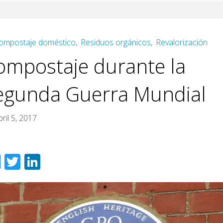
ompostaje doméstico
,
Residuos orgánicos
,
Revalorización
ompostaje durante la
egunda Guerra Mundial
bril 5, 2017
F
T
Li
ac
wi
n
e
tt
k
b
er
e