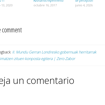
o T1
Abortamos experimento
de percepción
 13, 2020
octubre 16, 2017
junio 4, 2026
 comment
ngback:
II. Mundu Gerran Londresko gobernuak herritarrak
imatzen zituen konposta egitera | Zero Zabor
eja un comentario