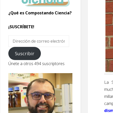
¿Qué es Compostando Ciencia?
¡SUSCRÍBETE!
Dirección
de
correo
Suscribir
electrónico
Únete a otros 494 suscriptores
La 
much
mill
camp
dism