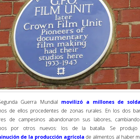
o
dI
o
n
k
Segunda Guerra Mundial
movilizó a millones de solda
os de ellos procedentes de zonas rurales. En los dos ba
ares de campesinos abandonaron sus labores, cambiand
os por otros nuevos: los de la batalla. Se produjo
inución de la producción agrícola
de alimentos al haber 