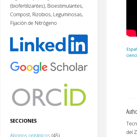
(biofertilizantes), Bioestimulantes,
Compost, Rizobios, Leguminosas,
Fijación de Nitrógeno
Españ
cienc
Autho
SECCIONES
Tecn
del 
Abonos orgánicos
(45)