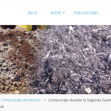
INICIO
AUTOR
PUBLICACIONES
me
Compostaje doméstico
Compostaje durante la Segunda Guer
ial