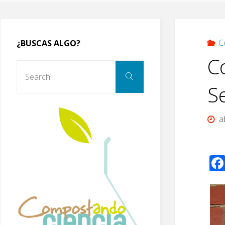
C
¿BUSCAS ALGO?
C
Search
Search
for:
S
a