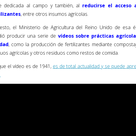
e dedicada al campo y también, al
reducirse el acceso 
ilizantes
, entre otros insumos agrícolas.
esto, el Ministerio de Agricultura del Reino Unido de esa 
dió producir una serie de
vídeos sobre prácticas agrícol
idad
, como la producción de fertilizantes mediante composta
duos agrícolas y otros residuos como restos de comida.
ue el vídeo es de 1941,
es de total actualidad y se puede apr
.