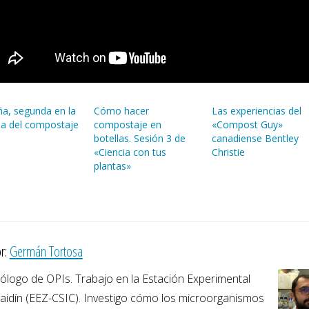
a, segunda en la
Cómo hacer
Las experiencias del
ia del compostaje
compostaje en
«Compost Guy»
botellas. Sesión 3 de
canadiense Bentley
«Ciencia con tus
Christie
plantas»
r:
Germán Tortosa
ólogo de OPIs. Trabajo en la Estación Experimental
Zaidín (EEZ-CSIC). Investigo cómo los microorganismos