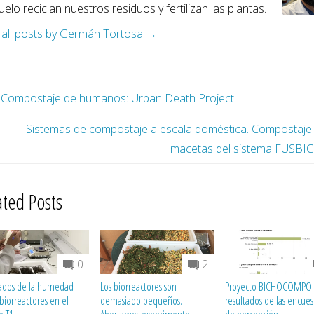
uelo reciclan nuestros residuos y fertilizan las plantas.
 all posts by Germán Tortosa
→
Compostaje de humanos: Urban Death Project
Sistemas de compostaje a escala doméstica. Compostaje
macetas del sistema FUSBIC
ated Posts
0
2
ados de la humedad
Los biorreactores son
Proyecto BICHOCOMPO:
 biorreactores en el
demasiado pequeños.
resultados de las encues