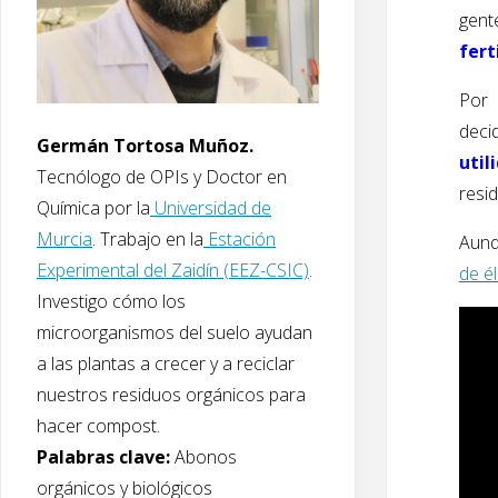
gent
fert
Por 
deci
Germán Tortosa Muñoz.
util
Tecnólogo de OPIs y Doctor en
resi
Química por la
Universidad de
Murcia
. Trabajo en la
Estación
Aunq
Experimental del Zaidín (EEZ-CSIC)
.
de él
Investigo cómo los
microorganismos del suelo ayudan
a las plantas a crecer y a reciclar
nuestros residuos orgánicos para
hacer compost.
Palabras clave:
Abonos
orgánicos y biológicos