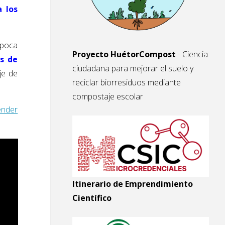
a los
época
Proyecto HuétorCompost
- Ciencia
as de
ciudadana para mejorar el suelo y
je de
reciclar biorresiduos mediante
compostaje escolar
ender
Itinerario de Emprendimiento
Científico