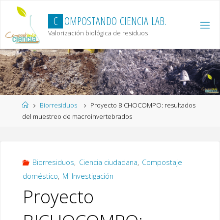
Skip
to
C
O
M
P
O
S
T
A
N
D
O
C
I
E
N
C
I
A
L
A
B
.
content
Valorización biológica de residuos
Home
Biorresiduos
Proyecto BICHOCOMPO: resultados
del muestreo de macroinvertebrados
Biorresiduos
,
Ciencia ciudadana
,
Compostaje
doméstico
,
Mi Investigación
Proyecto