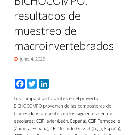
BICHOCOMPO:
resultados del
muestreo de
macroinvertebrados
junio 4, 2026
F
T
Li
ac
wi
n
Los compost participantes en el proyecto
e
tt
k
BICHOCOMPO provenían de las composteras de
b
er
e
biorresiduos presentes en los siguientes centros
o
dI
escolares: CEIP Javier (León, España), CEIP Fermoselle
o
n
(Zamora, España), CEIP Ricardo Gasset (Lugo, España),