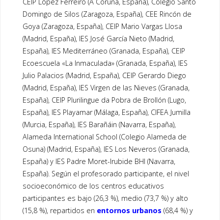
CEIP López Ferreiro (A Coruña, España), Colegio Santo
k
Domingo de Silos (Zaragoza, España), CEE Rincón de
Goya (Zaragoza, España), CEIP Mario Vargas Llosa
(Madrid, España), IES José García Nieto (Madrid,
España), IES Mediterráneo (Granada, España), CEIP
Ecoescuela «La Inmaculada» (Granada, España), IES
Julio Palacios (Madrid, España), CEIP Gerardo Diego
(Madrid, España), IES Virgen de las Nieves (Granada,
España), CEIP Plurilingue da Pobra de Brollón (Lugo,
España), IES Playamar (Málaga, España), CIFEA Jumilla
(Murcia, España), IES Barañáin (Navarra, España),
Alameda International School (Colegio Alameda de
Osuna) (Madrid, España), IES Los Neveros (Granada,
España) y IES Padre Moret-Irubide BHI (Navarra,
España). Según el profesorado participante, el nivel
socioeconómico de los centros educativos
participantes es bajo (26,3 %), medio (73,7 %) y alto
(15,8 %), repartidos en
entornos urbanos
(68,4 %) y