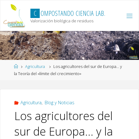
Skip
to
C
O
M
P
O
S
T
A
N
D
O
C
I
E
N
C
I
A
L
A
B
.
content
Valorización biológica de residuos
Home
Agricultura
Los agricultores del sur de Europa… y
la Teoría del «límite del crecimiento»
Agricultura
,
Blog y Noticias
Los agricultores del
sur de Europa… y la