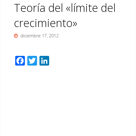
Teoría del «límite del
crecimiento»
diciembre 17, 2012
F
T
Li
ac
wi
n
e
tt
k
b
er
e
o
dI
o
n
k