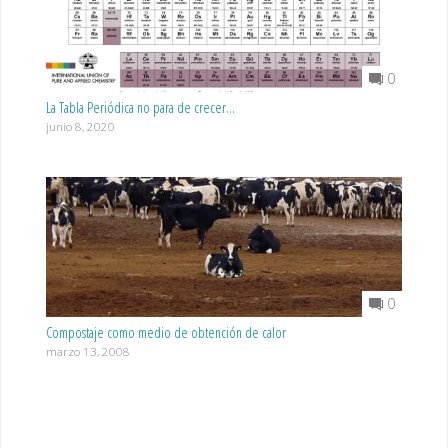
0
La Tabla Periódica no para de crecer…
junio 8, 2020
0
Compostaje como medio de obtención de calor
marzo 13, 2008