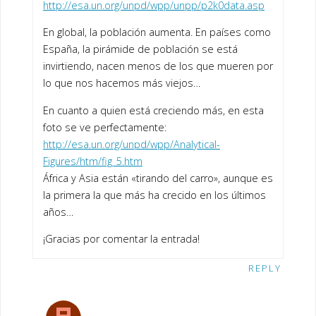
http://esa.un.org/unpd/wpp/unpp/p2k0data.asp
En global, la población aumenta. En países como
España, la pirámide de población se está
invirtiendo, nacen menos de los que mueren por
lo que nos hacemos más viejos…
En cuanto a quien está creciendo más, en esta
foto se ve perfectamente:
http://esa.un.org/unpd/wpp/Analytical-
Figures/htm/fig_5.htm
África y Asia están «tirando del carro», aunque es
la primera la que más ha crecido en los últimos
años…
¡Gracias por comentar la entrada!
REPLY