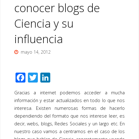
conocer blogs de
Ciencia y su
influencia
mayo 14, 2012
F
T
Li
ac
wi
n
Gracias a internet podemos acceder a mucha
e
tt
k
información y estar actualizados en todo lo que nos
b
er
e
interesa. Existen numerosas formas de hacerlo
o
dI
dependiendo del formato que nos interese leer, es
o
n
decir, webs, blogs, Redes Sociales y un largo etc. En
nuestro caso vamos a centrarnos en el caso de los
k