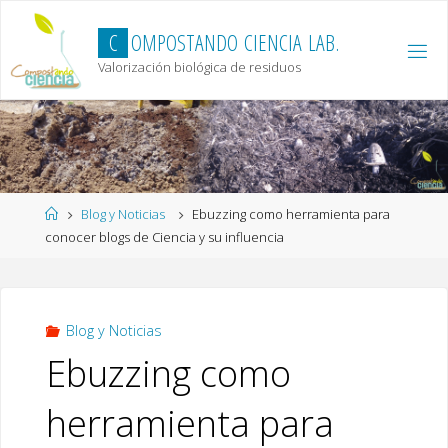
Skip
to
C
O
M
P
O
S
T
A
N
D
O
C
I
E
N
C
I
A
L
A
B
.
content
Valorización biológica de residuos
Home
Blog y Noticias
Ebuzzing como herramienta para
conocer blogs de Ciencia y su influencia
Blog y Noticias
Ebuzzing como
herramienta para