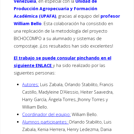
o
dI
Venezuela
, en especial con la
Unidad de
o
n
Producción Agropecuaria y Formación
Académica (UPAFA)
, gracias al equipo del
profesor
k
William Bello
. Esta colaboración ha consistido en
una replicación de la metodología del proyecto
BICHOCOMPO a su alumnado y sistemas de
compostaje. ¡Los resultados han sido excelentes!
El trabajo se puede consular pinchando en el
siguiente ENLACE
y ha sido realizado por las
siguientes personas:
Autores:
Luis Zabala, Orlando Stabilito, Francis
Castillo, Madyleine D’Alessio, Heiter Saavedra,
Harry García, Ángela Torres, Jhonny Torres y
William Bello.
Coordinador del equipo:
William Bello.
Alumnos participantes:
Orlando Stabilito, Luis
Zabala, Kenia Herrera, Henry Ledezma, Dania