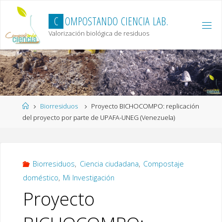
Skip
to
C
O
M
P
O
S
T
A
N
D
O
C
I
E
N
C
I
A
L
A
B
.
content
Valorización biológica de residuos
Home
Biorresiduos
Proyecto BICHOCOMPO: replicación
del proyecto por parte de UPAFA-UNEG (Venezuela)
Biorresiduos
,
Ciencia ciudadana
,
Compostaje
doméstico
,
Mi Investigación
Proyecto