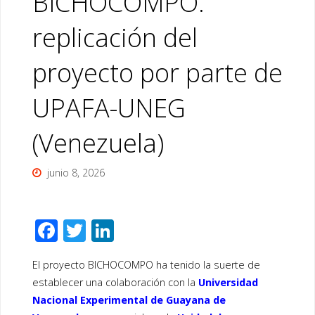
BICHOCOMPO:
replicación del
proyecto por parte de
UPAFA-UNEG
(Venezuela)
junio 8, 2026
F
T
Li
ac
wi
n
El proyecto BICHOCOMPO ha tenido la suerte de
e
tt
k
establecer una colaboración con la
Universidad
b
er
e
Nacional Experimental de Guayana de