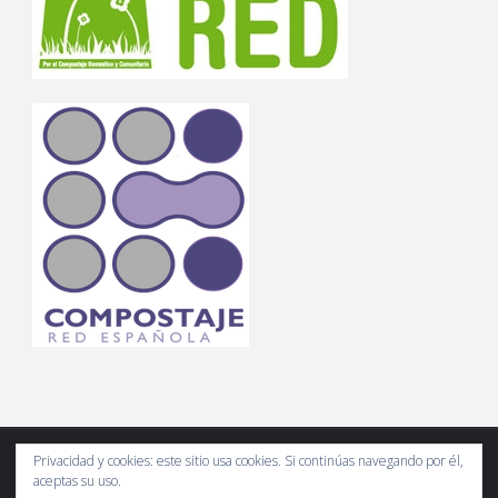
Privacidad y cookies: este sitio usa cookies. Si continúas navegando por él,
aceptas su uso.
Compostando Ciencia es un espacio web de divulgación científica