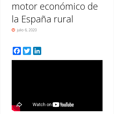
motor económico de
la España rural
julio 6, 2020
F
T
Li
ac
wi
n
e
tt
k
b
er
e
o
dI
o
n
k