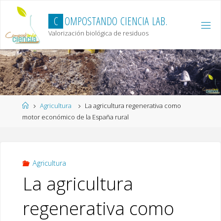
Skip
to
C
O
M
P
O
S
T
A
N
D
O
C
I
E
N
C
I
A
L
A
B
.
content
Valorización biológica de residuos
Home
Agricultura
La agricultura regenerativa como
motor económico de la España rural
Agricultura
La agricultura
regenerativa como