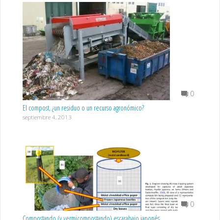
0
El compost, ¿un residuo o un recurso agronómico?
septiembre 4, 2013
0
Compostando (y vermicompostando) escarabajo japonés