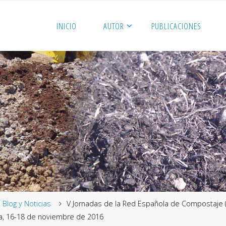
INICIO
AUTOR
PUBLICACIONES
me
Blog y Noticias
V Jornadas de la Red Española de Compostaje (
la, 16-18 de noviembre de 2016