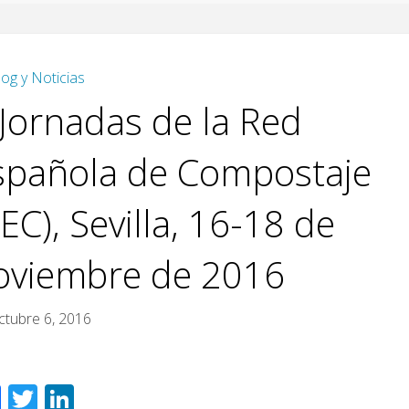
log y Noticias
 Jornadas de la Red
spañola de Compostaje
EC), Sevilla, 16-18 de
oviembre de 2016
ctubre 6, 2016
F
T
Li