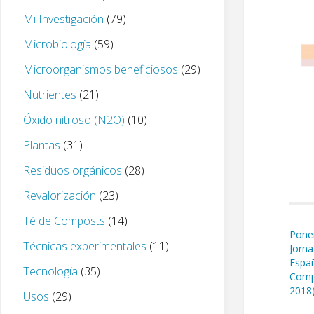
Mi Investigación
(79)
Microbiología
(59)
Microorganismos beneficiosos
(29)
Nutrientes
(21)
Óxido nitroso (N2O)
(10)
Plantas
(31)
Residuos orgánicos
(28)
Revalorización
(23)
Té de Composts
(14)
Ponen
Técnicas experimentales
(11)
Jorna
Espa
Tecnología
(35)
Compo
2018
Usos
(29)