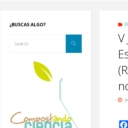
B
¿BUSCAS ALGO?
V
Search
Search
for:
E
(R
n
o