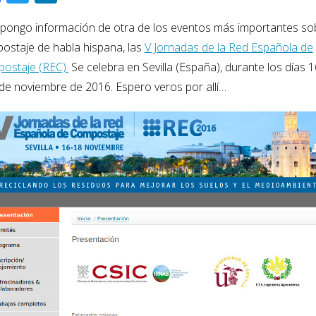
ac
wi
n
 pongo información de otra de los eventos más importantes so
e
tt
k
ostaje de habla hispana, las
V Jornadas de la Red Española de
b
er
e
ostaje (REC).
Se celebra en Sevilla (España), durante los días 1
o
dI
 de noviembre de 2016. Espero veros por allí…
o
n
k