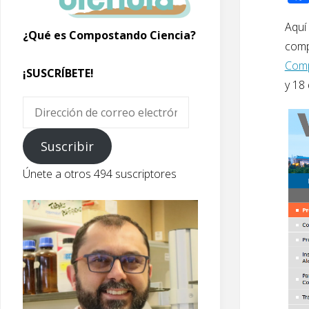
Aquí
¿Qué es Compostando Ciencia?
comp
Comp
¡SUSCRÍBETE!
y 18
Dirección
de
correo
Suscribir
electrónico
Únete a otros 494 suscriptores