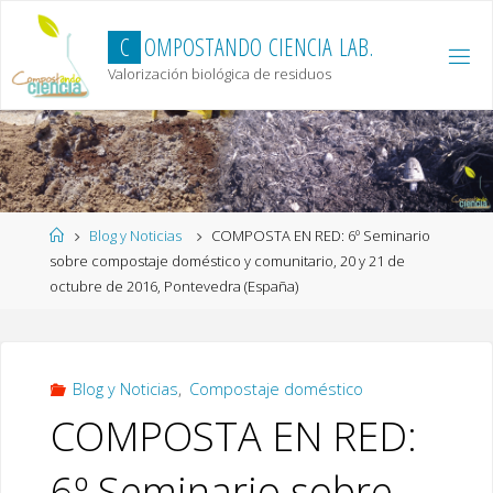
Skip
to
C
O
M
P
O
S
T
A
N
D
O
C
I
E
N
C
I
A
L
A
B
.
content
Valorización biológica de residuos
Home
Blog y Noticias
COMPOSTA EN RED: 6º Seminario
sobre compostaje doméstico y comunitario, 20 y 21 de
octubre de 2016, Pontevedra (España)
Blog y Noticias
,
Compostaje doméstico
COMPOSTA EN RED:
6º Seminario sobre