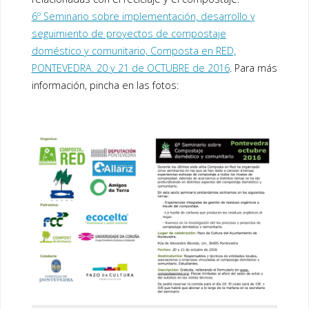
b
er
e
6º Seminario sobre implementación, desarrollo y
o
dI
seguimiento de proyectos de compostaje
o
n
doméstico y comunitario, Composta en RED,
PONTEVEDRA. 20 y 21 de OCTUBRE de 2016
. Para más
k
información, pincha en las fotos: