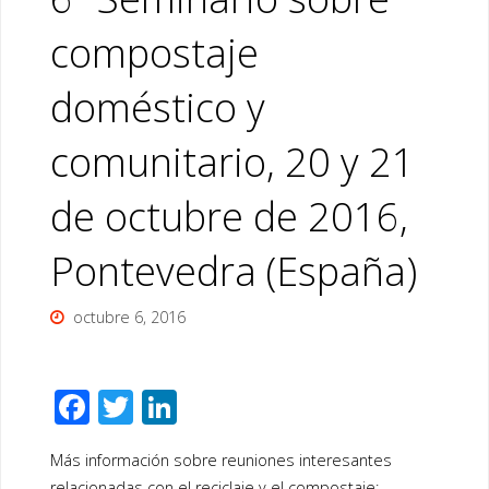
compostaje
doméstico y
comunitario, 20 y 21
de octubre de 2016,
Pontevedra (España)
octubre 6, 2016
F
T
Li
ac
wi
n
Más información sobre reuniones interesantes
e
tt
k
relacionadas con el reciclaje y el compostaje: