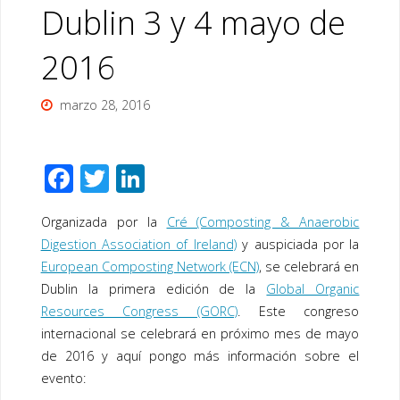
Dublin 3 y 4 mayo de
2016
marzo 28, 2016
F
T
Li
ac
wi
n
Organizada por la
Cré (Composting & Anaerobic
e
tt
k
Digestion Association of Ireland)
y auspiciada por la
b
er
e
European Composting Network (ECN)
, se celebrará en
o
dI
Dublin la primera edición de la
Global Organic
o
n
Resources Congress (GORC)
. Este congreso
internacional se celebrará en próximo mes de mayo
k
de 2016 y aquí pongo más información sobre el
evento: