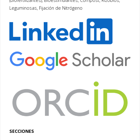
(biofertilizantes), Bioestimulantes, Compost, Rizobios,
Leguminosas, Fijación de Nitrógeno
SECCIONES