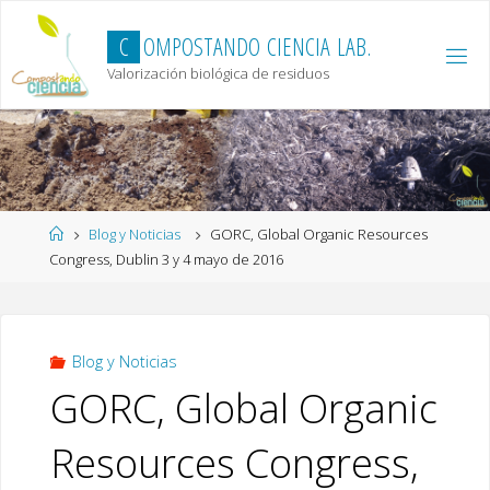
Skip
to
C
O
M
P
O
S
T
A
N
D
O
C
I
E
N
C
I
A
L
A
B
.
content
Valorización biológica de residuos
Home
Blog y Noticias
GORC, Global Organic Resources
Congress, Dublin 3 y 4 mayo de 2016
Blog y Noticias
GORC, Global Organic
Resources Congress,