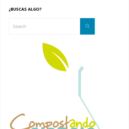
¿BUSCAS ALGO?
Search
Search
for: