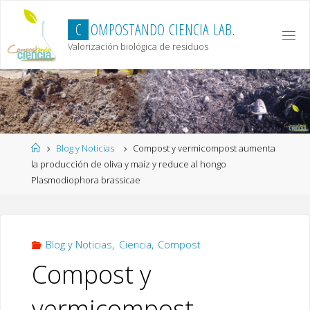
Skip
to
C
O
M
P
O
S
T
A
N
D
O
C
I
E
N
C
I
A
L
A
B
.
content
Valorización biológica de residuos
Home
Blog y Noticias
Compost y vermicompost aumenta
la producción de oliva y maíz y reduce al hongo
Plasmodiophora brassicae
Blog y Noticias
,
Ciencia
,
Compost
Compost y
vermicompost