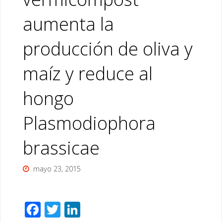
aumenta la
producción de oliva y
maíz y reduce al
hongo
Plasmodiophora
brassicae
mayo 23, 2015
F
T
Li