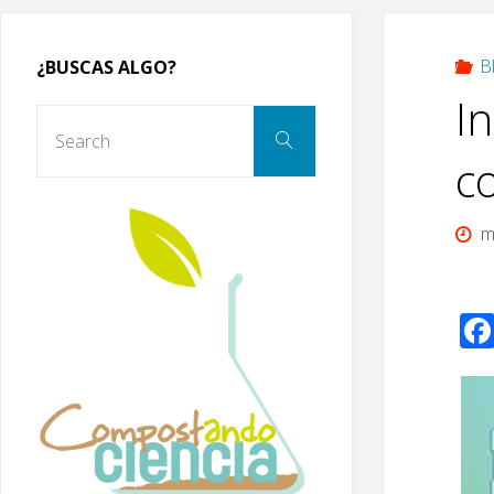
B
¿BUSCAS ALGO?
I
Search
Search
for:
c
m