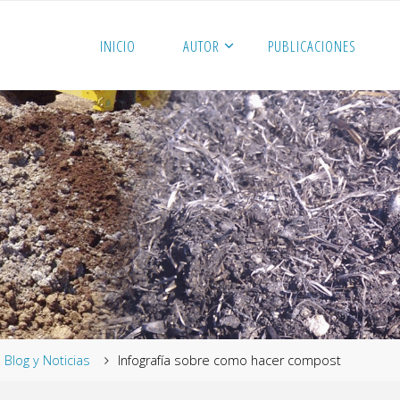
INICIO
AUTOR
PUBLICACIONES
me
Blog y Noticias
Infografía sobre como hacer compost