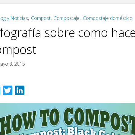
log y Noticias
,
Compost
,
Compostaje
,
Compostaje doméstico
nfografía sobre como hac
ompost
ayo 3, 2015
F
T
Li
ac
wi
n
e
tt
k
b
er
e
o
dI