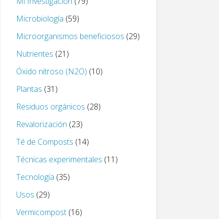
Mi Investigación
(79)
Microbiología
(59)
Microorganismos beneficiosos
(29)
Nutrientes
(21)
Óxido nitroso (N2O)
(10)
Plantas
(31)
Residuos orgánicos
(28)
Revalorización
(23)
Té de Composts
(14)
Técnicas experimentales
(11)
Tecnología
(35)
Usos
(29)
Vermicompost
(16)