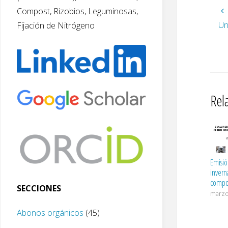
Compost, Rizobios, Leguminosas,
Un
Fijación de Nitrógeno
Rel
Emisió
invern
compos
SECCIONES
marzo
Abonos orgánicos
(45)