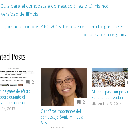
Guía para el compostaje doméstico (Hazlo tú mismo).
iversidad de Illinois.
Jornada CompostARC 2015: Per què reciclem l’orgànica? El ci
de la matèria orgànica
ated Posts
2
n de gases de efecto
Material para compostar
adero durante el
Residuos de algodón
2
taje de alperujo
diciembre 3, 2014
 14, 2013
Científicos importantes del
compostaje: Sonia M. Tiquia-
Arashiro