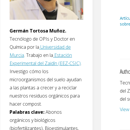
Artíc
sobr
Germán Tortosa Muñoz.
Tecnólogo de OPIs y Doctor en
Química por la
Universidad de
Murcia
. Trabajo en la
Estación
Experimental del Zaidín (EEZ-CSIC)
.
Autho
Investigo cómo los
microorganismos del suelo ayudan
Tecn
a las plantas a crecer y a reciclar
del 
nuestros residuos orgánicos para
del s
hacer compost.
View
Palabras clave:
Abonos
orgánicos y biológicos
(biofertilizantes), Bioestimulantes,