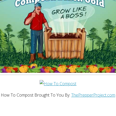
o
n
k
How To Compost Brought To You By:
ThePrepperProject.com