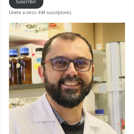
correo
Suscribir
electrónico
Únete a otros 494 suscriptores