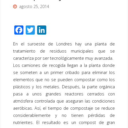
agosto 25, 2014
F
T
Li
ac
wi
n
En el suroeste de Londres hay una planta de
e
tt
k
tratamiento de residuos municipales que se
b
er
e
caracteriza por ser tecnológicamente muy avanzada.
o
dI
Los camiones de recogida llegan a la planta donde
o
n
se someten a un primer cribado para eliminar los
elementos que no se pueden compostar como los
k
plásticos y los metales. Después, la parte orgánica
pasa a unos grandes reactores cerrados con
atmósfera controlada que aseguran las condiciones
aeróbicas. Así, el tiempo de compostaje se reduce
considerablemente y no tienen pérdidas de
nutrientes. El resultado es un compost de gran