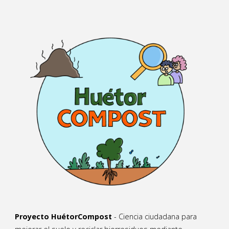
Proyecto HuétorCompost
- Ciencia ciudadana para