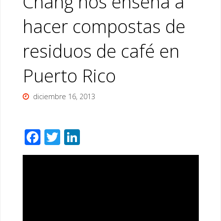
Chang nos enseña a
hacer compostas de
residuos de café en
Puerto Rico
diciembre 16, 2013
F
T
Li
ac
wi
n
e
tt
k
b
er
e
o
dI
o
n