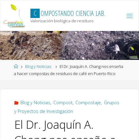
Skip
to
C
O
M
P
O
S
T
A
N
D
O
C
I
E
N
C
I
A
L
A
B
.
content
Valorización biológica de residuos
Home
Blog y Noticias
El Dr. Joaquín A. Chang nos enseña
a hacer compostas de residuos de café en Puerto Rico
Blog y Noticias
,
Compost
,
Compostaje
,
Grupos
y Proyectos de Investigación
El Dr. Joaquín A.