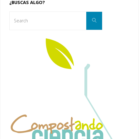
¿BUSCAS ALGO?
Search
Search
for: