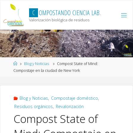
Skip
to
C
O
M
P
O
S
T
A
N
D
O
C
I
E
N
C
I
A
L
A
B
.
content
Valorización biológica de residuos
Home
Blog y Noticias
Compost State of Mind:
Compostaje en la ciudad de New York
Blog y Noticias
,
Compostaje doméstico
,
Residuos orgánicos
,
Revalorización
Compost State of