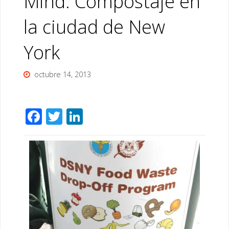
Mind: Compostaje en
la ciudad de New
York
octubre 14, 2013
F
T
Li
ac
wi
n
e
tt
k
b
er
e
o
dI
o
n
k