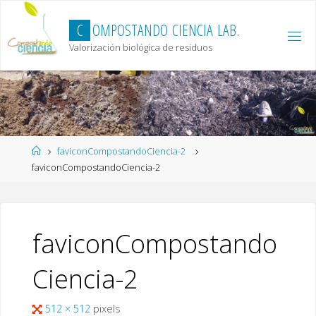
Skip
to
C
O
M
P
O
S
T
A
N
D
O
C
I
E
N
C
I
A
L
A
B
.
content
Valorización biológica de residuos
Home
faviconCompostandoCiencia-2
faviconCompostandoCiencia-2
faviconCompostando
Ciencia-2
Full
512 × 512
pixels