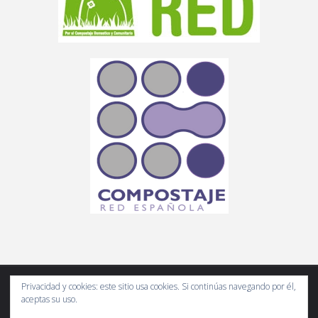
Privacidad y cookies: este sitio usa cookies. Si continúas navegando por él,
aceptas su uso.
Compostando Ciencia es un espacio web de divulgación científica