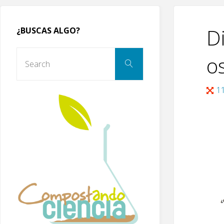
D
¿BUSCAS ALGO?
Search
o
Search
for:
Full
1
size