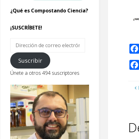
¿Qué es Compostando Ciencia?
¡SUSCRÍBETE!
Dirección
de
correo
Suscribir
electrónico
Únete a otros 494 suscriptores
D