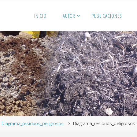
INICIO
AUTOR
PUBLICACIONES
me
Diagrama_residuos_peligrosos
Diagrama_residuos_peligrosos