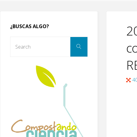
2
¿BUSCAS ALGO?
Search
c
Search
for:
R
Full
4
size