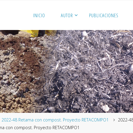
INICIO
AUTOR
PUBLICACIONES
me
2022-48 Retama con compost. Proyecto RETACOMPO1
2022-4
ma con compost. Proyecto RETACOMPO1