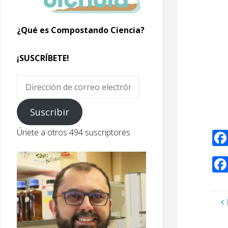
¿Qué es Compostando Ciencia?
¡SUSCRÍBETE!
Dirección
de
correo
Suscribir
electrónico
Únete a otros 494 suscriptores