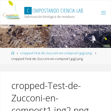
Skip
to
C
O
M
P
O
S
T
A
N
D
O
C
I
E
N
C
I
A
L
A
B
.
content
Valorización biológica de residuos
Home
cropped-Test-de-Zucconi-en-compost1.jpg2.png
cropped-Test-de-Zucconi-en-compost1.jpg2.png
cropped-Test-de-
Zucconi-en-
compost1.jpg2.png