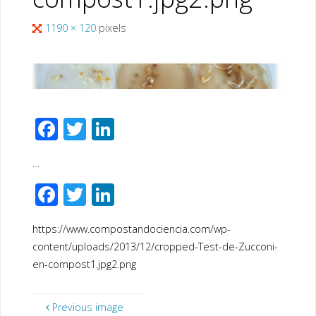
Full
1190 × 120
pixels
size
F
T
Li
ac
wi
n
…
e
tt
k
F
T
Li
b
er
e
ac
wi
n
o
dI
https://www.compostandociencia.com/wp-
e
tt
k
o
n
content/uploads/2013/12/cropped-Test-de-Zucconi-
b
er
e
k
en-compost1.jpg2.png
o
dI
o
n
Previous image