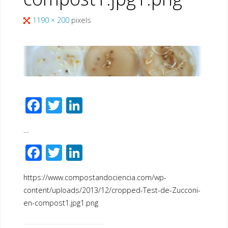
Full
1190 × 200
pixels
size
F
T
Li
ac
wi
n
…
e
tt
k
F
T
Li
b
er
e
ac
wi
n
o
dI
https://www.compostandociencia.com/wp-
e
tt
k
o
n
content/uploads/2013/12/cropped-Test-de-Zucconi-
b
er
e
k
en-compost1.jpg1.png
o
dI