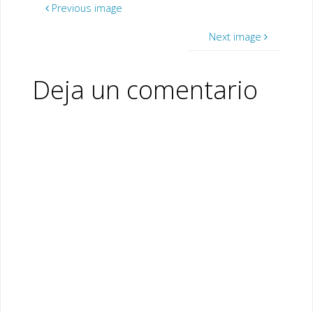
o
n
Previous image
k
Next image
Deja un comentario