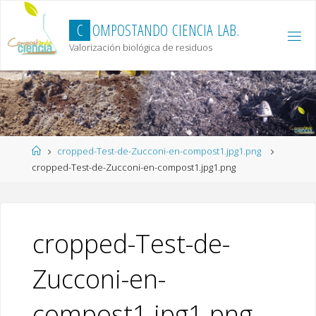
Skip
to
C
O
M
P
O
S
T
A
N
D
O
C
I
E
N
C
I
A
L
A
B
.
content
Valorización biológica de residuos
Home
cropped-Test-de-Zucconi-en-compost1.jpg1.png
cropped-Test-de-Zucconi-en-compost1.jpg1.png
cropped-Test-de-
Zucconi-en-
compost1.jpg1.png