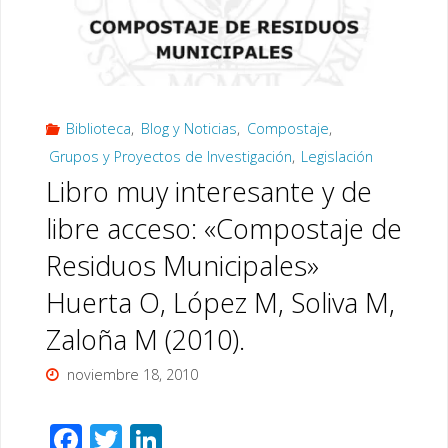
de
Compostaje
para
Biblioteca
,
Blog y Noticias
,
Compostaje
,
Agricultura
Grupos y Proyectos de Investigación
,
Legislación
Ecológica»,
Libro muy interesante y de
por
libre acceso: «Compostaje de
Residuos Municipales»
José
Huerta O, López M, Soliva M,
Mª
Zaloña M (2010).
Álvarez
noviembre 18, 2010
de
F
T
Li
la