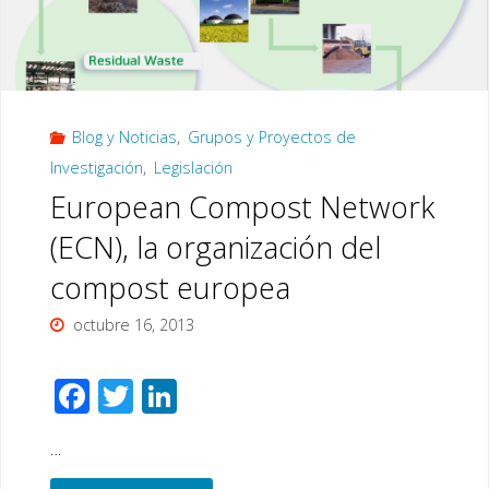
(I):
Real
Blog y Noticias
,
Grupos y Proyectos de
Decreto
Investigación
,
Legislación
506/2013,
European Compost Network
de
(ECN), la organización del
compost europea
28
octubre 16, 2013
de
junio,
F
T
Li
ac
wi
n
sobre
…
e
tt
k
productos