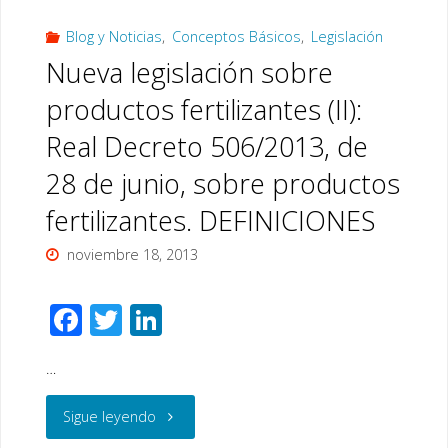
Blog y Noticias
,
Conceptos Básicos
,
Legislación
restos
Nueva legislación sobre
vegetales
productos fertilizantes (II):
por
Real Decreto 506/2013, de
el
28 de junio, sobre productos
sistema
fertilizantes. DEFINICIONES
tradicional
noviembre 18, 2013
en
F
T
Li
pilas
ac
wi
n
…
e
tt
k
o
b
er
e
"Nueva
Sigue leyendo
montones”,
o
dI