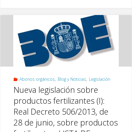
legislación
por
o
n
k
sobre
Rafael
productos
Palmero
fertilizantes
Palmero"
(II):
Real
Abonos orgánicos
,
Blog y Noticias
,
Legislación
Decreto
Nueva legislación sobre
506/2013,
productos fertilizantes (I):
de
Real Decreto 506/2013, de
28
28 de junio, sobre productos
de