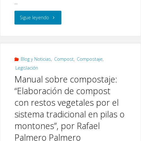
…
e
tt
k
b
er
e
"¿Qué
Sigue leyendo
o
dI
dosis
o
n
k
de
compost
Blog y Noticias
,
Compost
,
Compostaje
,
Legislación
puedo
Manual sobre compostaje:
aplicar
“Elaboración de compost
en
con restos vegetales por el
sistema tradicional en pilas o
agricultura
montones”, por Rafael
ecológica?"
Palmero Palmero