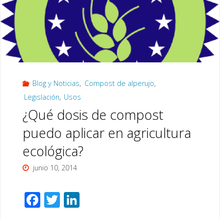
Blog y Noticias
,
Compost de alperujo
,
Legislación
,
Usos
¿Qué dosis de compost
puedo aplicar en agricultura
ecológica?
junio 10, 2014
F
T
Li
ac
wi
n