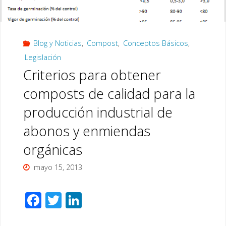
de
Blog y Noticias
,
Compost
,
Conceptos Básicos
,
Campo
Legislación
para
Criterios para obtener
el
composts de calidad para la
producción industrial de
Seguimiento
abonos y enmiendas
del
orgánicas
Proceso
mayo 15, 2013
de
F
T
Li
Compostaje"
ac
wi
n
…