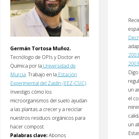
Reci
espa
Decr
adap
Germán Tortosa Muñoz.
2003
Tecnólogo de OPIs y Doctor en
2003
Química por la
Universidad de
Digo
Murcia
. Trabajo en la
Estación
regu
Experimental del Zaidín (EEZ-CSIC)
.
un a
Investigo cómo los
el c
microorganismos del suelo ayudan
míni
a las plantas a crecer y a reciclar
cali
nuestros residuos orgánicos para
un a
hacer compost.
Esta
Palabras clave:
Abonos