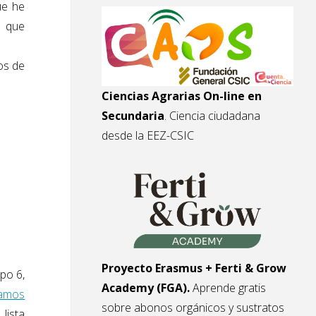
ue he
n que
os de
Ciencias Agrarias On-line en
Secundaria
. Ciencia ciudadana
desde la EEZ-CSIC
Proyecto Erasmus + Ferti & Grow
po 6,
Academy (FGA).
Aprende gratis
tamos
sobre abonos orgánicos y sustratos
lista