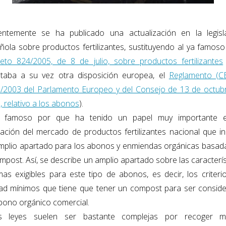
entemente se ha publicado una actualización en la legisl
ñola sobre productos fertilizantes, sustituyendo al ya famos
eto 824/2005, de 8 de julio, sobre productos fertilizantes
taba a su vez otra disposición europea, el
Reglamento (C
/2003 del Parlamento Europeo y del Consejo de 13 de octub
, relativo a los abonos
).
 famoso por que ha tenido un papel muy importante 
lación del mercado de productos fertilizantes nacional que in
mplio apartado para los
abonos y enmiendas orgánicas basad
ompost.
Así, se describe un amplio apartado sobre las caracterís
mas exigibles para este tipo de abonos, es decir,
los criter
dad mínimos que tiene que tener un compost
para ser consid
bono orgánico comercial.
s leyes suelen ser bastante complejas por recoger 