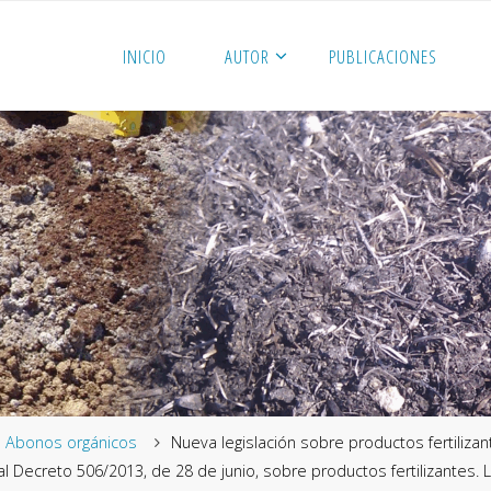
INICIO
AUTOR
PUBLICACIONES
me
Abonos orgánicos
Nueva legislación sobre productos fertiliza
Real Decreto 506/2013, de 28 de junio, sobre productos fertilizantes. 