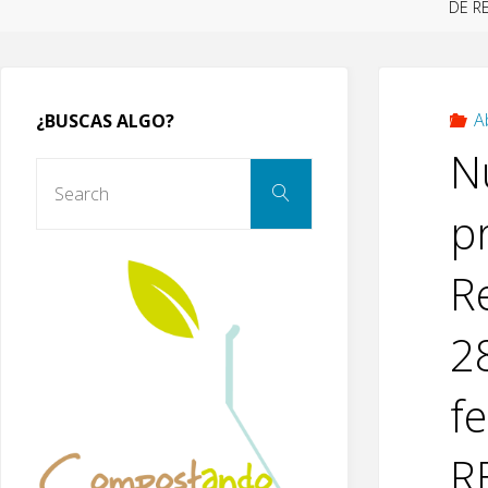
DE R
A
¿BUSCAS ALGO?
N
Search
Search
for:
pr
R
2
fe
R