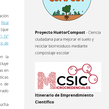
ación
o
Real
(que
Proyecto HuétorCompost
- Ciencia
E) Nº
ciudadana para mejorar el suelo y
re de
reciclar biorresiduos mediante
compostaje escolar
en la
cluye
as en
ticas
ios de
erado
Itinerario de Emprendimiento
Científico
mucha