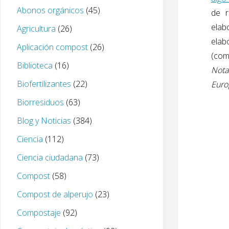
Abonos orgánicos
(45)
de
elab
Agricultura
(26)
elab
Aplicación compost
(26)
(como
Biblioteca
(16)
Nota
Biofertilizantes
(22)
Euro
Biorresiduos
(63)
Blog y Noticias
(384)
Ciencia
(112)
Ciencia ciudadana
(73)
Compost
(58)
Compost de alperujo
(23)
Compostaje
(92)