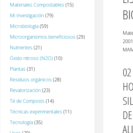
Materiales Compostables
(15)
BI
Mi Investigación
(79)
Microbiología
(59)
Mate
Microorganismos beneficiosos
(29)
2001
Nutrientes
(21)
MAM/
Óxido nitroso (N2O)
(10)
02
Plantas
(31)
Residuos orgánicos
(28)
HO
Revalorización
(23)
SI
Té de Composts
(14)
DE
Técnicas experimentales
(11)
Tecnología
(35)
AL
Usos
(29)