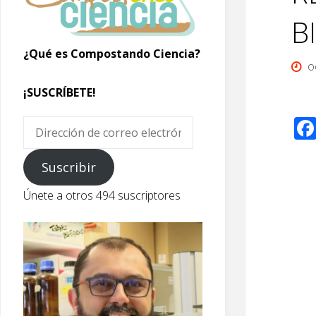
B
¿Qué es Compostando Ciencia?
o
¡SUSCRÍBETE!
Dirección
de
correo
Suscribir
electrónico
Únete a otros 494 suscriptores