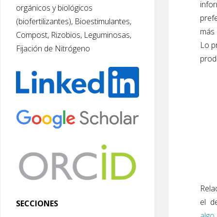
info
orgánicos y biológicos
pref
(biofertilizantes), Bioestimulantes,
más 
Compost, Rizobios, Leguminosas,
Lo p
Fijación de Nitrógeno
produ
Rela
el d
SECCIONES
algo