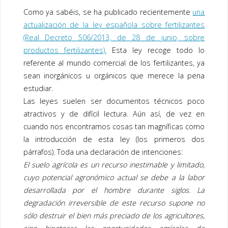
ac
wi
n
Como ya sabéis, se ha publicado recientemente
una
e
tt
k
actualización de la ley española sobre fertilizantes
b
er
e
(Real Decreto 506/2013, de 28 de junio, sobre
o
dI
productos fertilizantes).
Esta ley recoge todo lo
o
n
referente al mundo comercial de los fertilizantes, ya
sean inorgánicos u orgánicos que merece la pena
k
estudiar.
Las leyes suelen ser documentos técnicos poco
atractivos y de difícil lectura. Aún así, de vez en
cuando nos
encontramos cosas tan magníficas como
la introducción de esta ley
(los primeros dos
párrafos). Toda una declaración de intenciones:
El suelo agrícola es un recurso inestimable y limitado,
cuyo potencial agronómico actual se debe a la labor
desarrollada por el
hombre durante siglos.
La
degradación irreversible de este recurso supone no
sólo destruir
el bien más preciado de los agricultores
,