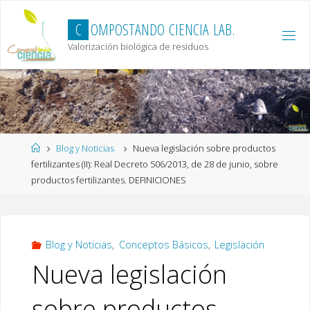
Skip
to
C
O
M
P
O
S
T
A
N
D
O
C
I
E
N
C
I
A
L
A
B
.
content
Valorización biológica de residuos
Home
Blog y Noticias
Nueva legislación sobre productos
fertilizantes (II): Real Decreto 506/2013, de 28 de junio, sobre
productos fertilizantes. DEFINICIONES
Blog y Noticias
,
Conceptos Básicos
,
Legislación
Nueva legislación
sobre productos