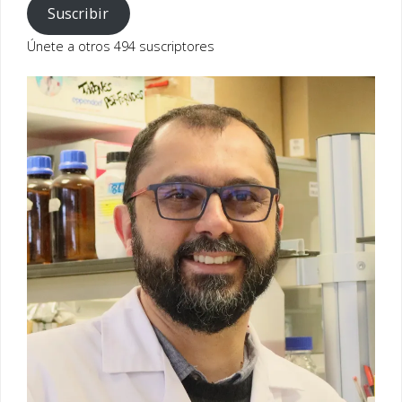
correo
Suscribir
electrónico
Únete a otros 494 suscriptores