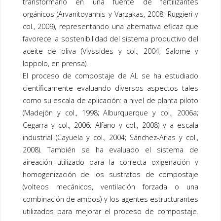
transformarlo en una fuente de fertilizantes
orgánicos (Arvanitoyannis y Varzakas, 2008; Ruggieri y
col., 2009), representando una alternativa eficaz que
favorece la sostenibilidad del sistema productivo del
aceite de oliva (Vlyssides y col., 2004; Salome y
Ioppolo, en prensa).
El proceso de
compostaje
de AL se ha estudiado
científicamente evaluando diversos aspectos tales
como su escala de aplicación: a nivel de planta piloto
(Madejón y col., 1998; Alburquerque y col., 2006a;
Cegarra y col., 2006; Alfano y col., 2008) y a escala
industrial (Cayuela y col., 2004; Sánchez-Arias y col.,
2008). También se ha evaluado el sistema de
aireación utilizado para la correcta oxigenación y
homogenización de los sustratos de compostaje
(volteos mecánicos, ventilación forzada o una
combinación de ambos) y los agentes estructurantes
utilizados para mejorar el proceso de compostaje.