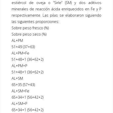
estiércol de oveja o “Sirle” (SM) y dos aditivos
minerales de reacción ácida enriquecidos en Fe y P
respectivamente. Las pilas se elaboraron siguiendo
las siguientes proporciones:
Sobre peso fresco (%)
Sobre peso seco (%)
AL+PM
51+49 (37+63)
AL+PM+Fe
51+48+1 (36+62+2)
AL+PM+P
51+48+1 (36+62+2)
AL+SM
65+35 (57+43)
AL+SM+Fe
65+34+1 (56+42+2)
AL+SM+P
65+34+1 (56+42+2)