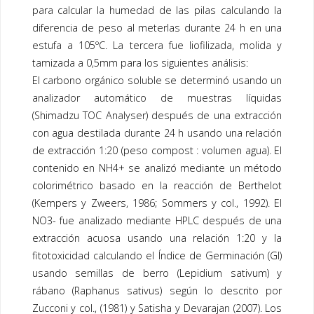
para calcular la humedad de las pilas calculando la
diferencia de peso al meterlas durante 24 h en una
estufa a 105ºC. La tercera fue liofilizada, molida y
tamizada a 0,5mm para los siguientes análisis:
El carbono orgánico soluble se determinó usando un
analizador automático de muestras líquidas
(Shimadzu TOC Analyser) después de una extracción
con agua destilada durante 24 h usando una relación
de extracción 1:20 (peso compost : volumen agua). El
contenido en NH4+ se analizó mediante un método
colorimétrico basado en la reacción de Berthelot
(Kempers y Zweers, 1986; Sommers y col., 1992). El
NO3- fue analizado mediante HPLC después de una
extracción acuosa usando una relación 1:20 y la
fitotoxicidad calculando el Índice de Germinación (GI)
usando semillas de berro (Lepidium sativum) y
rábano (Raphanus sativus) según lo descrito por
Zucconi y col., (1981) y Satisha y Devarajan (2007). Los