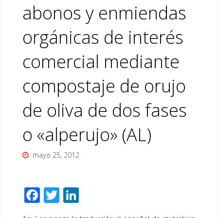
abonos y enmiendas
orgánicas de interés
comercial mediante
compostaje de orujo
de oliva de dos fases
o «alperujo» (AL)
mayo 25, 2012
F
T
Li
ac
wi
n