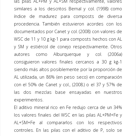
las pilas AL+PM y AL+SM respectivamente, valores
similares a los descritos Bernal y col. (1998) como
índice de madurez para
composts
de diversa
procedencia. También estuvieron acordes con los
documentados por Canet y col. (2008) con valores de
WSC de 11 y 10 g kg-1 para
composts
hechos con AL
y SM y estiércol de conejo respectivamente. Otros
autores como Alburquerque y col. (2006a)
consiguieron valores finales cercanos a 30 g kg-1
siendo más altos posiblemente por la proporción de
AL utilizada, un 86% (en peso seco) en comparación
con el 50% de Canet y col., (2008.) o el 37 y 57% de
las dos mezclas base ensayadas en nuestros
experimentos.
El aditivo mineral rico en Fe redujo cerca de un 34%
los valores finales del WSC en las pilas AL+PM+Fe y
AL+SM+Fe al compararlos con los respectivos
controles. En las pilas con el aditivo de P, solo se