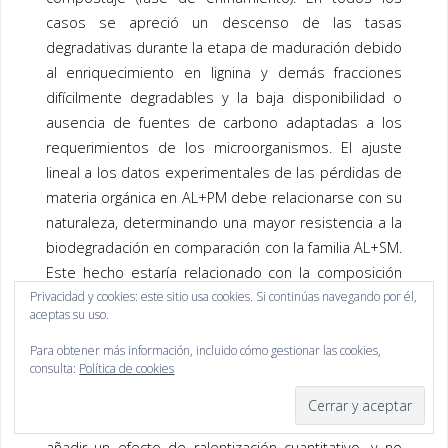
casos se apreció un descenso de las tasas
degradativas durante la etapa de maduración debido
al enriquecimiento en lignina y demás fracciones
difícilmente degradables y la baja disponibilidad o
ausencia de fuentes de carbono adaptadas a los
requerimientos de los microorganismos. El ajuste
lineal a los datos experimentales de las pérdidas de
materia orgánica en AL+PM debe relacionarse con su
naturaleza, determinando una mayor resistencia a la
biodegradación en comparación con la familia AL+SM.
Este hecho estaría relacionado con la composición
Privacidad y cookies: este sitio usa cookies. Si continúas navegando por él,
del agente estructurante empleado,
aceptas su uso.
fundamentalmente la cáscara de arroz presente en
PM y su alto contenido en compuestos de sílice,
Para obtener más información, incluido cómo gestionar las cookies,
consulta:
Política de cookies
refractarios a la biodegradación. Además, la
proporción de PM fue notablemente mayor que la de
SM en sus respectivas mezclas con AL, lo que debió
añadir un efecto de ralentización cuantitativo, y no