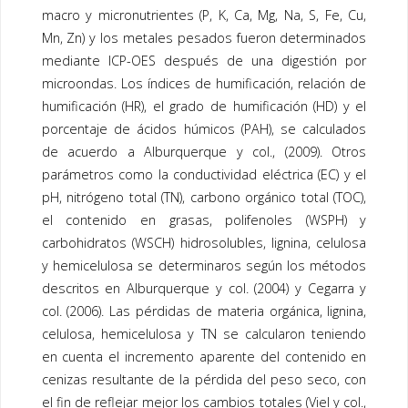
macro y micronutrientes (P, K, Ca, Mg, Na, S, Fe, Cu,
Mn, Zn) y los metales pesados fueron determinados
mediante ICP-OES después de una digestión por
microondas. Los índices de humificación, relación de
humificación (HR), el grado de humificación (HD) y el
porcentaje de ácidos húmicos (PAH), se calculados
de acuerdo a Alburquerque y col., (2009). Otros
parámetros como la conductividad eléctrica (EC) y el
pH, nitrógeno total (TN), carbono orgánico total (TOC),
el contenido en grasas, polifenoles (WSPH) y
carbohidratos (WSCH) hidrosolubles, lignina, celulosa
y hemicelulosa se determinaros según los métodos
descritos en Alburquerque y col. (2004) y Cegarra y
col. (2006). Las pérdidas de materia orgánica, lignina,
celulosa, hemicelulosa y TN se calcularon teniendo
en cuenta el incremento aparente del contenido en
cenizas resultante de la pérdida del peso seco, con
el fin de reflejar mejor los cambios totales (Viel y col.,