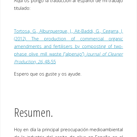
Aquí os pongo la traducción al español de mi trabajo
e
tt
k
titulado:
b
er
e
o
dI
o
n
Tortosa, G., Alburquerque, J., Ait-Baddi, G., Cegarra, J.
(2012).
The production of commercial organic
k
amendments and fertilisers by composting of two-
phase olive mill waste (“alperujo”)
Journal of Cleaner
Production, 26
, 48-55
Espero que os guste y os ayude.
Resumen.
Hoy en día la principal preocupación medioambiental