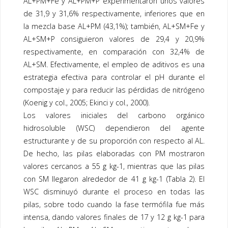
AL+PM+Fe y AL+PM+P experimentaron unos valores
de 31,9 y 31,6% respectivamente, inferiores que en
la mezcla base AL+PM (43,1%); también, AL+SM+Fe y
AL+SM+P consiguieron valores de 29,4 y 20,9%
respectivamente, en comparación con 32,4% de
AL+SM. Efectivamente, el empleo de aditivos es una
estrategia efectiva para controlar el pH durante el
compostaje y para reducir las pérdidas de nitrógeno
(Koenig y col., 2005; Ekinci y col., 2000).
Los valores iniciales del carbono orgánico
hidrosoluble (WSC) dependieron del agente
estructurante y de su proporción con respecto al AL.
De hecho, las pilas elaboradas con PM mostraron
valores cercanos a 55 g kg-1, mientras que las pilas
con SM llegaron alrededor de 41 g kg-1 (
Tabla 2
). El
WSC disminuyó durante el proceso en todas las
pilas, sobre todo cuando la fase termófila fue más
intensa, dando valores finales de 17 y 12 g kg-1 para