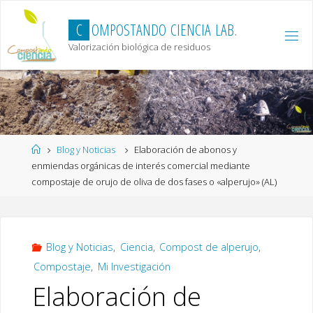
Skip
to
C
O
M
P
O
S
T
A
N
D
O
C
I
E
N
C
I
A
L
A
B
.
content
Valorización biológica de residuos
Home
Blog y Noticias
Elaboración de abonos y
enmiendas orgánicas de interés comercial mediante
compostaje de orujo de oliva de dos fases o «alperujo» (AL)
Blog y Noticias
,
Ciencia
,
Compost de alperujo
,
Compostaje
,
Mi Investigación
Elaboración de