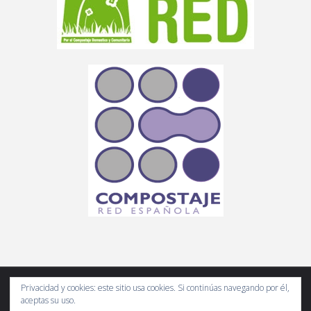
Privacidad y cookies: este sitio usa cookies. Si continúas navegando por él,
aceptas su uso.
Compostando Ciencia es un espacio web de divulgación científica