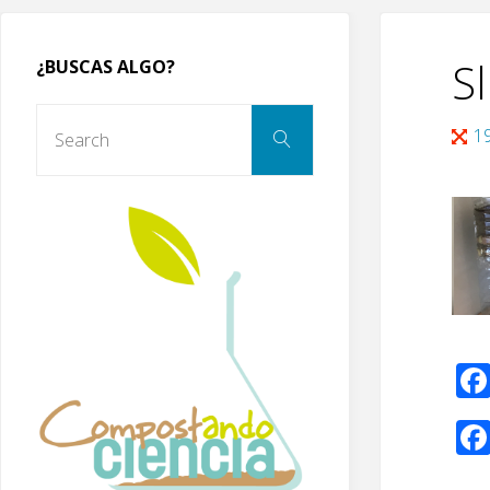
Sl
¿BUSCAS ALGO?
Search
Full
1
Search
for:
size