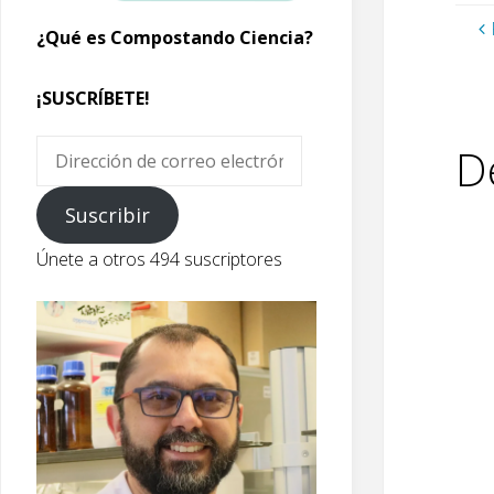
¿Qué es Compostando Ciencia?
¡SUSCRÍBETE!
Dirección
D
de
correo
Suscribir
electrónico
Únete a otros 494 suscriptores